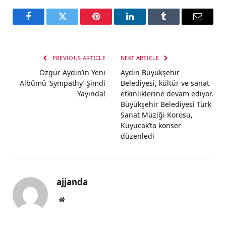
Facebook
Twitter
Pinterest
LinkedIn
Tumblr
Email
PREVIOUS ARTICLE
NEXT ARTICLE
Özgür Aydın’ın Yeni
Aydın Büyükşehir
Albümü ‘Sympathy’ Şimdi
Belediyesi, kültür ve sanat
Yayında!
etkinliklerine devam ediyor.
Büyükşehir Belediyesi Türk
Sanat Müziği Korosu,
Kuyucak’ta konser
düzenledi
ajjanda
Website