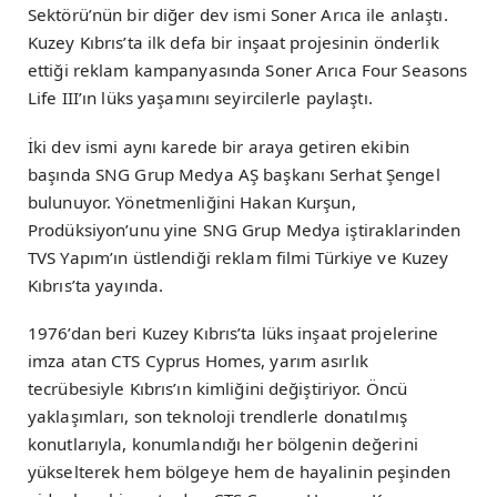
Sektörü’nün bir diğer dev ismi Soner Arıca ile anlaştı.
Kuzey Kıbrıs’ta ilk defa bir inşaat projesinin önderlik
ettiği reklam kampanyasında Soner Arıca Four Seasons
Life III’ın lüks yaşamını seyircilerle paylaştı.
İki dev ismi aynı karede bir araya getiren ekibin
başında SNG Grup Medya AŞ başkanı Serhat Şengel
bulunuyor. Yönetmenliğini Hakan Kurşun,
Prodüksiyon’unu yine SNG Grup Medya iştiraklarinden
TVS Yapım’ın üstlendiği reklam filmi Türkiye ve Kuzey
Kıbrıs’ta yayında.
1976’dan beri Kuzey Kıbrıs’ta lüks inşaat projelerine
imza atan CTS Cyprus Homes, yarım asırlık
tecrübesiyle Kıbrıs’ın kimliğini değiştiriyor. Öncü
yaklaşımları, son teknoloji trendlerle donatılmış
konutlarıyla, konumlandığı her bölgenin değerini
yükselterek hem bölgeye hem de hayalinin peşinden