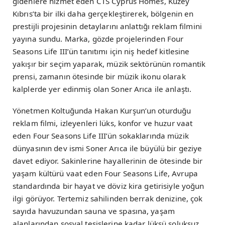
gidenlere hizmet eden CTS Cyprus Homes, Kuzey
Kıbrıs’ta bir ilki daha gerçekleştirerek, bölgenin en
prestijli projesinin detaylarını anlattığı reklam filmini
yayına sundu. Marka, gözde projelerinden Four
Seasons Life III’ün tanıtımı için niş hedef kitlesine
yakışır bir seçim yaparak, müzik sektörünün romantik
prensi, zamanın ötesinde bir müzik ikonu olarak
kalplerde yer edinmiş olan Soner Arıca ile anlaştı.
Yönetmen Koltuğunda Hakan Kurşun’un oturduğu
reklam filmi, izleyenleri lüks, konfor ve huzur vaat
eden Four Seasons Life III’ün sokaklarında müzik
dünyasının dev ismi Soner Arıca ile büyülü bir geziye
davet ediyor. Sakinlerine hayallerinin de ötesinde bir
yaşam kültürü vaat eden Four Seasons Life, Avrupa
standardında bir hayat ve döviz kira getirisiyle yoğun
ilgi görüyor. Tertemiz sahilinden berrak denizine, çok
sayıda havuzundan sauna ve spasına, yaşam
alanlarından sosyal tesislerine kadar lüksü soluksuz