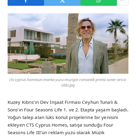
cts-cyprus-homesun-marka-yuzu-muzigin-romantik-prensi-soner-arica-
oldu.jpg
Kuzey Kıbrıs’ın Dev İnşaat Firması Ceyhun Tunalı &
Sons’ın Four Seasons Life 1. ve 2. Etapta yaşam başladı.
Yoğun talep alan lüks konut projelerine bir yenisini
ekleyen CTS Cyprus Homes, satışa sunduğu Four
Seasons Life III’ün reklam yüzü olarak Müzik