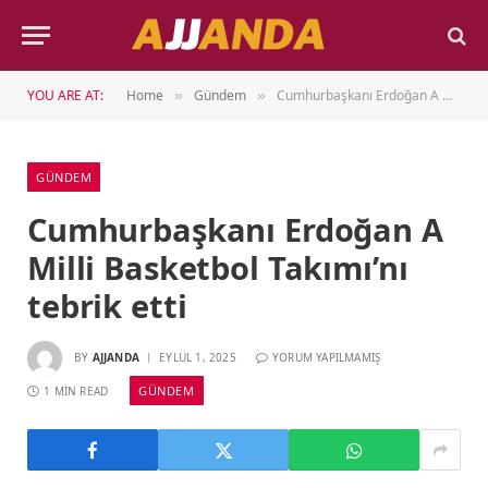
YOU ARE AT:
Home
Gündem
Cumhurbaşkanı Erdoğan A Milli Basketbol Takımı’nı tebrik etti
»
»
GÜNDEM
Cumhurbaşkanı Erdoğan A
Milli Basketbol Takımı’nı
tebrik etti
BY
AJJANDA
EYLÜL 1, 2025
YORUM YAPILMAMIŞ
GÜNDEM
1 MIN READ