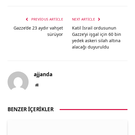
PREVIOUS ARTICLE
NEXT ARTICLE
Gazze’de 23 aydır vahşet
Katil İsrail ordusunun
sürüyor
Gazze’yi işgal için 60 bin
yedek askeri silah altına
alacağı duyuruldu
ajjanda
Website
BENZER İÇERIKLER