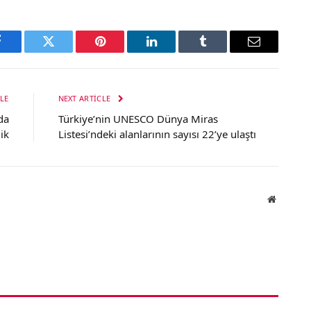
Facebook
Twitter
Pinterest
LinkedIn
Tumblr
Email
LE
NEXT ARTICLE
da
Türkiye’nin UNESCO Dünya Miras
ik
Listesi’ndeki alanlarının sayısı 22’ye ulaştı
Website