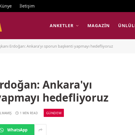
Künye
İletişim
ANKETLER
MAGAZIN
ÜNLÜL
anı Erdoğan: Ankara'yı sporun başkenti yapmayı hedefliyoruz
doğan: Ankara'yı
yapmayı hedefliyoruz
GÜNDEM
ILMAMIŞ
1 MIN READ
WhatsApp