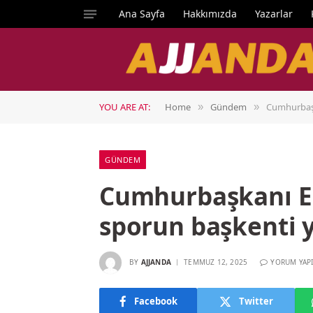
Ana Sayfa
Hakkımızda
Yazarlar
YOU ARE AT:
Home
Gündem
Cumhurbaşk
»
»
GÜNDEM
Cumhurbaşkanı Er
sporun başkenti 
BY
AJJANDA
TEMMUZ 12, 2025
YORUM YAP
Facebook
Twitter