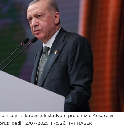
in seyirci kapasiteli stadyum projemizle Ankara’yı
iyoruz” dedi.12/07/2025 17:52© TRT HABER