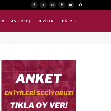
Facebook
X
Instagram
Pinterest
YouTube
(Twitter)
ER
ASTROLOJI
DIZILER
DIĞER