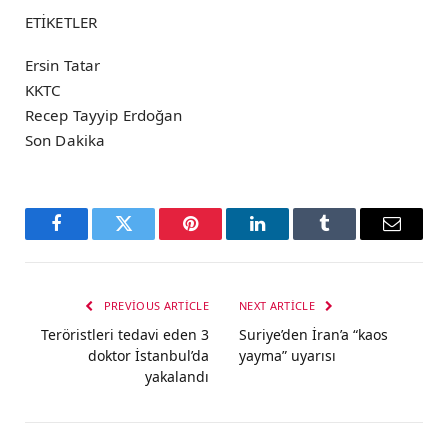
ETİKETLER
Ersin Tatar
KKTC
Recep Tayyip Erdoğan
Son Dakika
Facebook
Twitter
Pinterest
LinkedIn
Tumblr
Email
PREVIOUS ARTICLE
NEXT ARTICLE
Teröristleri tedavi eden 3
Suriye’den İran’a “kaos
doktor İstanbul’da
yayma” uyarısı
yakalandı