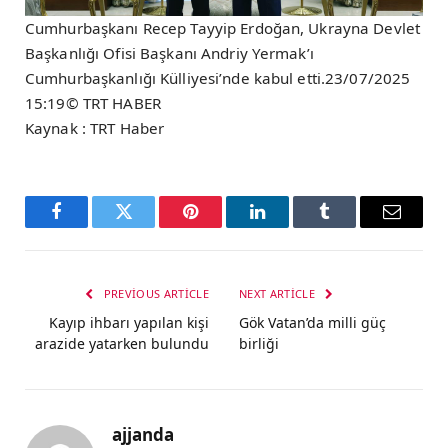
Cumhurbaşkanı Recep Tayyip Erdoğan, Ukrayna Devlet
Başkanlığı Ofisi Başkanı Andriy Yermak’ı
Cumhurbaşkanlığı Külliyesi’nde kabul etti.23/07/2025
15:19© TRT HABER
Kaynak : TRT Haber
Facebook
Twitter
Pinterest
LinkedIn
Tumblr
Email
PREVIOUS ARTICLE
NEXT ARTICLE
Kayıp ihbarı yapılan kişi
Gök Vatan’da milli güç
arazide yatarken bulundu
birliği
ajjanda