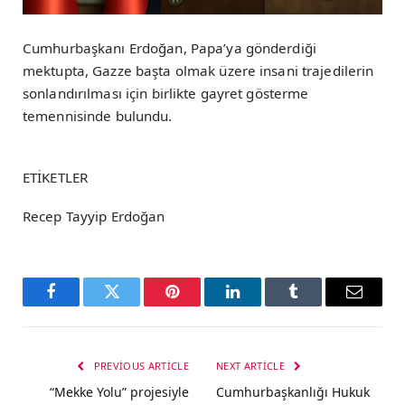
Cumhurbaşkanı Erdoğan, Papa’ya gönderdiği
mektupta, Gazze başta olmak üzere insani trajedilerin
sonlandırılması için birlikte gayret gösterme
temennisinde bulundu.
ETİKETLER
Recep Tayyip Erdoğan
Facebook
Twitter
Pinterest
LinkedIn
Tumblr
Email
PREVIOUS ARTICLE
NEXT ARTICLE
“Mekke Yolu” projesiyle
Cumhurbaşkanlığı Hukuk