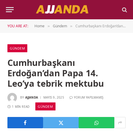
YOU ARE AT:
Home
Gündem
Cumhurbaşkanı Erdoğan’dan Papa 14. Leo’ya tebrik mektubu
»
»
GÜNDEM
Cumhurbaşkanı
Erdoğan’dan Papa 14.
Leo’ya tebrik mektubu
BY
AJJANDA
MAYIS 9, 2025
YORUM YAPILMAMIŞ
GÜNDEM
1 MIN READ