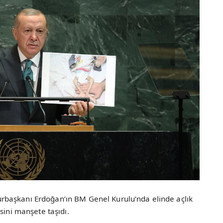
başkanı Erdoğan’ın BM Genel Kurulu’nda elinde açlık
sini manşete taşıdı.