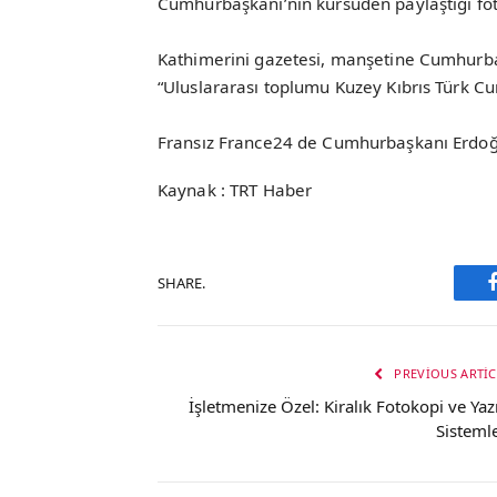
Cumhurbaşkanı’nın kürsüden paylaştığı fot
Kathimerini gazetesi, manşetine Cumhurb
“Uluslararası toplumu Kuzey Kıbrıs Türk Cu
Fransız France24 de Cumhurbaşkanı Erdoğan
Kaynak : TRT Haber
SHARE.
PREVIOUS ARTIC
İşletmenize Özel: Kiralık Fotokopi ve Yazı
Sistemle