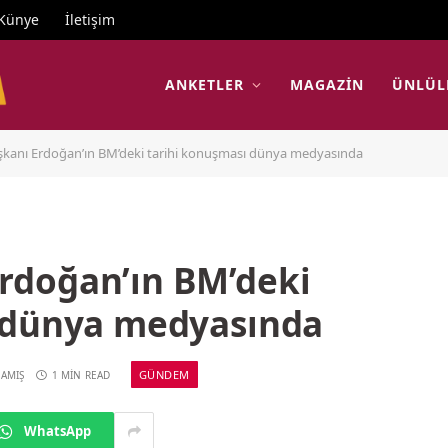
Künye
İletişim
ANKETLER
MAGAZIN
ÜNLÜL
anı Erdoğan’ın BM’deki tarihi konuşması dünya medyasında
rdoğan’ın BM’deki
 dünya medyasında
GÜNDEM
AMIŞ
1 MIN READ
WhatsApp