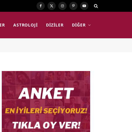
Facebook
X
Instagram
Pinterest
YouTube
(Twitter)
ER
ASTROLOJI
DIZILER
DIĞER