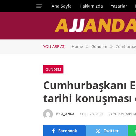
Ana Sayfa
Hakkımızda
Yazarlar
YOU ARE AT:
Home
Gündem
Cumhurbaşk
»
»
GÜNDEM
Cumhurbaşkanı E
tarihi konuşması
BY
AJJANDA
EYLÜL 23, 2025
YORUM YAPILM
Facebook
Twitter