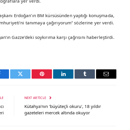
oğraflara yer verdi.
aşkanı Erdoğan’ın BM kürsüsünden yaptığı konuşmada,
mhuriyeti’ni tanımaya çağırıyorum” sözlerine yer verdi.
’ın Gazze’deki soykırıma karşı çağrısını haberleştirdi.
Facebook
Twitter
Pinterest
LinkedIn
Tumblr
Email
LE
NEXT ARTICLE
cı
Kütahya'nın 'büyüteçli okuru', 18 yıldır
ri
gazeteleri mercek altında okuyor