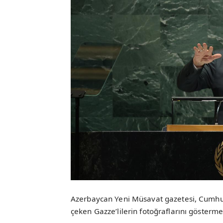
Azerbaycan Yeni Müsavat gazetesi, Cumhur
çeken Gazze’lilerin fotoğraflarını gösterme