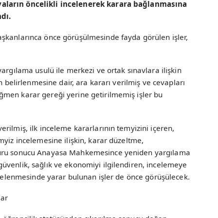
aların öncelikli incelenerek karara bağlanmasına
dı.
şkanlarınca önce görüşülmesinde fayda görülen işler,
argılama usulü ile merkezi ve ortak sınavlara ilişkin
n belirlenmesine dair, ara kararı verilmiş ve cevapları
men karar gereği yerine getirilmemiş işler bu
rilmiş, ilk inceleme kararlarının temyizini içeren,
myiz incelemesine ilişkin, karar düzeltme,
vuru sonucu Anayasa Mahkemesince yeniden yargılama
üvenlik, sağlık ve ekonomiyi ilgilendiren, incelemeye
incelenmesinde yarar bulunan işler de önce görüşülecek.
lar