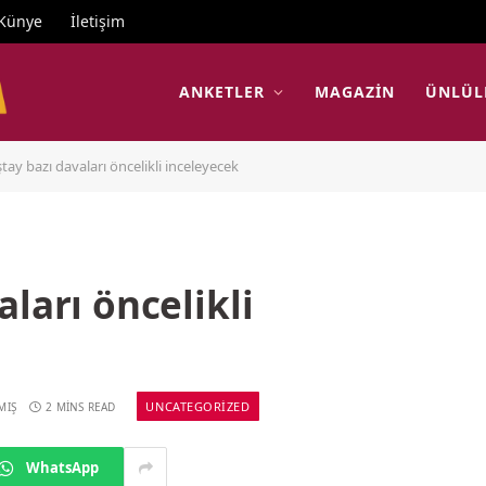
Künye
İletişim
ANKETLER
MAGAZIN
ÜNLÜL
tay bazı davaları öncelikli inceleyecek
ları öncelikli
UNCATEGORIZED
MIŞ
2 MINS READ
WhatsApp