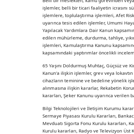
Belli bir meslekten, kamu görevinden vey
işlemler, belli bir ticari faaliyetin icrasın
işlemlere, toplulaştırma işlemleri, Afet R
uyarınca tesis edilen işlemler, Umumi Haya
Yapılacak Yardımlara Dair Kanun kapsamın
edilen mühürleme, durdurma, tahliye, yıkım
işlemleri, Kamulaştırma Kanunu kapsamınd
kapsamındaki yaptırımlar öncelikli incel
65 Yaşını Doldurmuş Muhtaç, Güçsüz ve Ki
Kanun’a ilişkin işlemler, grev veya lokavtın 
cihazların teminine ve bedeline yönelik işle
alınmasına ilişkin kararlar, Rekabetin Ko
kararları, Şeker Kanunu uyarınca verilen ba
Bilgi Teknolojileri ve İletişim Kurumu kara
Sermaye Piyasası Kurulu Kararları, Bankac
Mevduatı Sigorta Fonu Kurulu kararları, 
Kurulu kararları, Radyo ve Televizyon Üst 