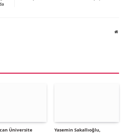
da
Website
can Üniversite
Yasemin Sakallıoğlu,