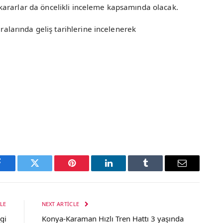
ararlar da öncelikli inceleme kapsamında olacak.
aralarında geliş tarihlerine incelenerek
Facebook
Twitter
Pinterest
LinkedIn
Tumblr
Email
LE
NEXT ARTICLE
lgi
Konya-Karaman Hızlı Tren Hattı 3 yaşında