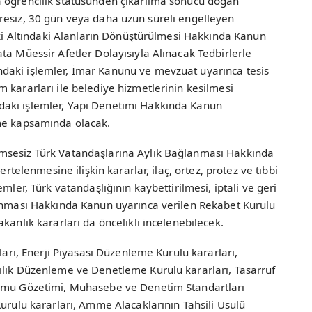
a öğrencilik statüsünden çıkarılma sonucu doğan
ı süresiz, 30 gün veya daha uzun süreli engelleyen
iski Altındaki Alanların Dönüştürülmesi Hakkında Kanun
ta Müessir Afetler Dolayısıyla Alınacak Tedbirlerle
daki işlemler, İmar Kanunu ve mevzuat uyarınca tesis
 kararları ile belediye hizmetlerinin kesilmesi
aki işlemler, Yapı Denetimi Hakkında Kanun
eme kapsamında olacak.
msesiz Türk Vatandaşlarına Aylık Bağlanması Hakkında
ertelenmesine ilişkin kararlar, ilaç, ortez, protez ve tıbbi
mler, Türk vatandaşlığının kaybettirilmesi, iptali ve geri
runması Hakkında Kanun uyarınca verilen Rekabet Kurulu
kanlık kararları da öncelikli incelenebilecek.
rları, Enerji Piyasası Düzenleme Kurulu kararları,
ılık Düzenleme ve Denetleme Kurulu kararları, Tasarruf
Kamu Gözetimi, Muhasebe ve Denetim Standartları
Kurulu kararları, Amme Alacaklarının Tahsili Usulü