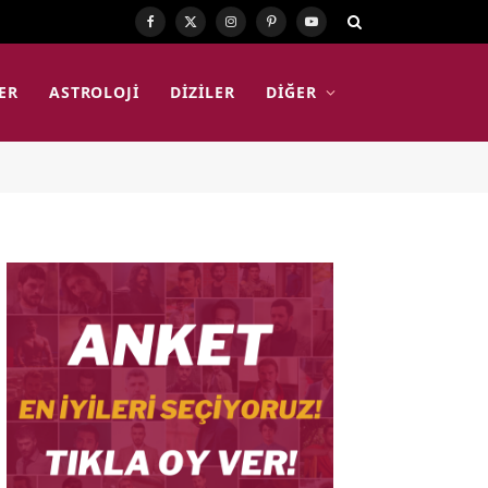
Facebook
X
Instagram
Pinterest
YouTube
(Twitter)
ER
ASTROLOJI
DIZILER
DIĞER