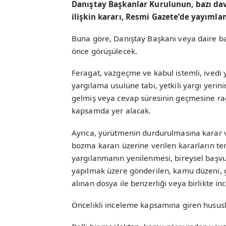
Danıştay Başkanlar Kurulunun, bazı dav
ilişkin kararı, Resmi Gazete’de yayımlan
Buna göre, Danıştay Başkanı veya daire ba
önce görüşülecek.
Feragat, vazgeçme ve kabul istemli, ivedi y
yargılama usulüne tabi, yetkili yargı yerini
gelmiş veya cevap süresinin geçmesine rağ
kapsamda yer alacak.
Ayrıca, yürütmenin durdurulmasına karar ve
bozma kararı üzerine verilen kararların te
yargılanmanın yenilenmesi, bireysel baş
yapılmak üzere gönderilen, kamu düzeni, g
alınan dosya ile benzerliği veya birlikte 
Öncelikli inceleme kapsamına giren husus