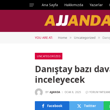
Ana Sayfa
Hakkımızda
Yazarlar
YOU ARE AT:
Home
Uncategorized
Danış
»
»
UNCATEGORIZED
Danıştay bazı dava
inceleyecek
BY
AJJANDA
OCAK 8, 2025
YORUM YAPILMA
Facebook
Twitter