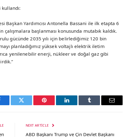
 kullandı:
i Başkan Yardımcısı Antonella Bassani ile ilk etapta 6
için çalışmalara başlanması konusunda mutabık kaldık.
lu gücünde 2035 yılı için belirlediğimiz 120 bin
ı planladığımız yüksek voltajlı elektrik iletim
ca yenilenebilir enerji, nükleer ve doğal gaz gibi
irdik.”
Facebook
Twitter
Pinterest
LinkedIn
Tumblr
Email
LE
NEXT ARTICLE
en
ABD Başkanı Trump ve Çin Devlet Başkanı