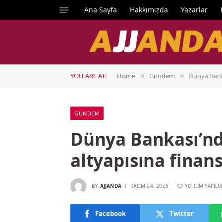
Ana Sayfa
Hakkımızda
Yazarlar
YOU ARE AT:
Home
Gündem
Dünya Banka
»
»
GÜNDEM
Dünya Bankası’nd
altyapısına fina
BY
AJJANDA
KASIM 24, 2025
YORUM YAPILM
Facebook
Twitter