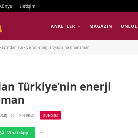
Künye
İletişim
ANKETLER
MAGAZIN
ÜNLÜL
sı’ndan Türkiye’nin enerji altyapısına finansman
an Türkiye’nin enerji
nsman
GÜNDEM
AMIŞ
1 MIN READ
WhatsApp