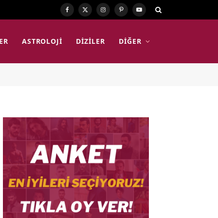
Facebook
X
Instagram
Pinterest
YouTube
(Twitter)
ER
ASTROLOJI
DIZILER
DIĞER