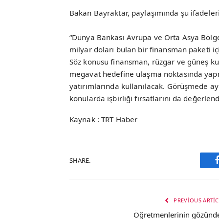
Bakan Bayraktar, paylaşımında şu ifadeleri
“Dünya Bankası Avrupa ve Orta Asya Bölges
milyar doları bulan bir finansman paketi 
Söz konusu finansman, rüzgar ve güneş kuru
megavat hedefine ulaşma noktasında yapmay
yatırımlarında kullanılacak. Görüşmede ayrı
konularda işbirliği fırsatlarını da değerlend
Kaynak : TRT Haber
SHARE.
PREVIOUS ARTIC
Öğretmenlerinin gözünd