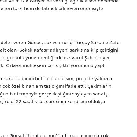
posu ve müzik kariyerine verdiği ağırlıkla son dönemde
ilenen tarzı hem de bitmek bilmeyen enerjisiyle
deler veren Gürsel, söz ve müziği Turgay Saka ile Zafer
it olan “Sokak Kafası” adlı yeni şarkısına klip çektiğini
ın, görüntü yönetmenliğinde ise Varol Şahin’in yer
el, “Ortaya muhteşem bir iş çıktı” yorumunu yaptı.
 kararı aldığını belirten ünlü isim, projede yalnızca
 çok özel bir anlam taşıdığını ifade etti. Çekimlerin
ğun bir tempoyla gerçekleştiğini söyleyen sanatçı,
çirdiği 22 saatlik set sürecinin kendisini oldukça
yen Gürsel, “Unutulur mu?” adlı parçasının da çok