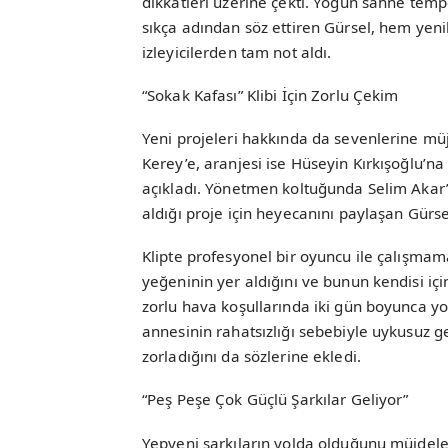
dikkatleri üzerine çekti. Yoğun sahne tem
sıkça adından söz ettiren Gürsel, hem yen
izleyicilerden tam not aldı.
“Sokak Kafası” Klibi İçin Zorlu Çekim
Yeni projeleri hakkında da sevenlerine müj
Kerey’e, aranjesi ise Hüseyin Kırkışoğlu’na a
açıkladı. Yönetmen koltuğunda Selim Akar’
aldığı proje için heyecanını paylaşan Gürs
Klipte profesyonel bir oyuncu ile çalışmama
yeğeninin yer aldığını ve bunun kendisi için
zorlu hava koşullarında iki gün boyunca yo
annesinin rahatsızlığı sebebiyle uykusuz ge
zorladığını da sözlerine ekledi.
“Peş Peşe Çok Güçlü Şarkılar Geliyor”
Yepyeni şarkıların yolda olduğunu müjdele