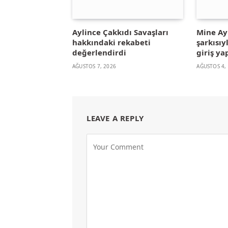
Aylince Çakkıdı Savaşları
Mine A
hakkındaki rekabeti
şarkısıy
değerlendirdi
giriş ya
AĞUSTOS 7, 2026
AĞUSTOS 4,
LEAVE A REPLY