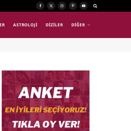
Facebook
X
Instagram
Pinterest
YouTube
(Twitter)
ER
ASTROLOJI
DIZILER
DIĞER