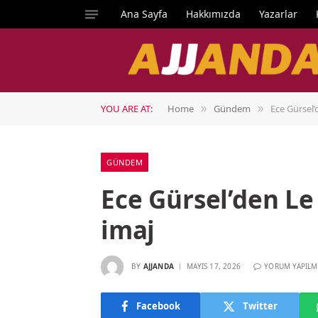
Ana Sayfa
Hakkımızda
Yazarlar
YOU ARE AT:
Home
Gündem
Ece Gürsel’
»
»
GÜNDEM
Ece Gürsel’den L
imaj
BY
AJJANDA
MAYIS 17, 2026
YORUM YAPILM
Facebook
Twitter