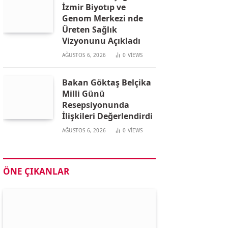
İzmir Biyotıp ve
Genom Merkezi nde
Üreten Sağlık
Vizyonunu Açıkladı
AĞUSTOS 6, 2026
0
VIEWS
Bakan Göktaş Belçika
Milli Günü
Resepsiyonunda
İlişkileri Değerlendirdi
AĞUSTOS 6, 2026
0
VIEWS
ÖNE ÇIKANLAR