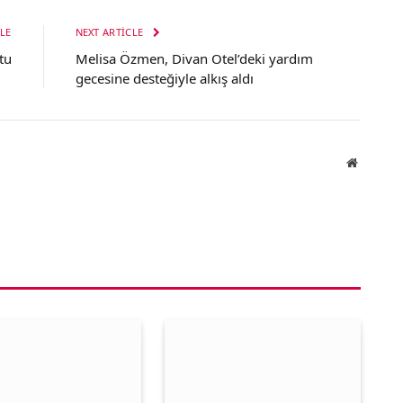
LE
NEXT ARTICLE
tu
Melisa Özmen, Divan Otel’deki yardım
gecesine desteğiyle alkış aldı
Website