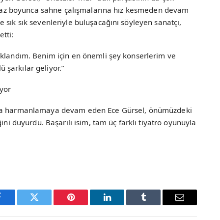
i. Yaz boyunca sahne çalışmalarına hız kesmeden devam
 sık sık sevenleriyle buluşacağını söyleyen sanatçı,
etti:
aklandım. Benim için en önemli şey konserlerim ve
şarkılar geliyor.”
yor
 da harmanlamaya devam eden Ece Gürsel, önümüzdeki
ini duyurdu. Başarılı isim, tam üç farklı tiyatro oyunuyla
Facebook
Twitter
Pinterest
LinkedIn
Tumblr
Email