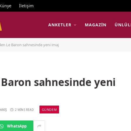
Künye
İletişim
ANKETLER
MAGAZIN
ÜNLÜL
den Le Baron sahnesinde yeni imaj
e Baron sahnesinde yeni
GÜNDEM
AMIŞ
2 MINS READ
WhatsApp