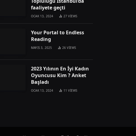
Topluluğu İstanbul’da
faaliyete geçti
OCAK 13, 2024
27
VIEWS
Your Portal to Endless
Reading
MAYIS 3, 2025
26
VIEWS
2023 Yılının En İyi Kadın
Oyuncusu Kim ? Anket
Başladı
OCAK 13, 2024
11
VIEWS