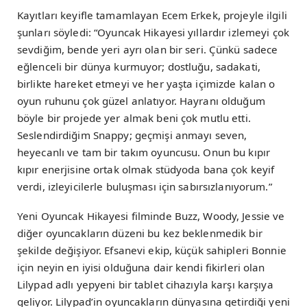
Kayıtları keyifle tamamlayan Ecem Erkek, projeyle ilgili
şunları söyledi: “Oyuncak Hikayesi yıllardır izlemeyi çok
sevdiğim, bende yeri ayrı olan bir seri. Çünkü sadece
eğlenceli bir dünya kurmuyor; dostluğu, sadakati,
birlikte hareket etmeyi ve her yaşta içimizde kalan o
oyun ruhunu çok güzel anlatıyor. Hayranı olduğum
böyle bir projede yer almak beni çok mutlu etti.
Seslendirdiğim Snappy; geçmişi anmayı seven,
heyecanlı ve tam bir takım oyuncusu. Onun bu kıpır
kıpır enerjisine ortak olmak stüdyoda bana çok keyif
verdi, izleyicilerle buluşması için sabırsızlanıyorum.”
Yeni Oyuncak Hikayesi filminde Buzz, Woody, Jessie ve
diğer oyuncakların düzeni bu kez beklenmedik bir
şekilde değişiyor. Efsanevi ekip, küçük sahipleri Bonnie
için neyin en iyisi olduğuna dair kendi fikirleri olan
Lilypad adlı yepyeni bir tablet cihazıyla karşı karşıya
geliyor. Lilypad’in oyuncakların dünyasına getirdiği yeni