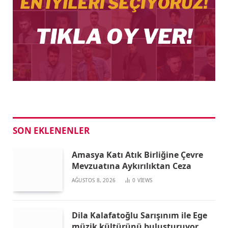
SON EKLENENLER
Amasya Katı Atık Birliğine Çevre
Mevzuatına Aykırılıktan Ceza
AĞUSTOS 8, 2026
0
VIEWS
Dila Kalafatoğlu Sarışınım ile Ege
müzik kültürünü buluşturuyor