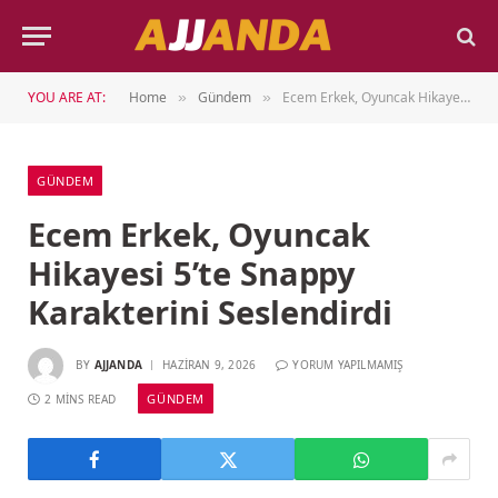
YOU ARE AT:
Home
Gündem
Ecem Erkek, Oyuncak Hikayesi 5’te Snappy Karakterini Seslendirdi
»
»
GÜNDEM
Ecem Erkek, Oyuncak
Hikayesi 5’te Snappy
Karakterini Seslendirdi
BY
AJJANDA
HAZIRAN 9, 2026
YORUM YAPILMAMIŞ
GÜNDEM
2 MINS READ