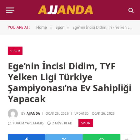
YOU ARE AT:
Home
Spor
Ege’nin İncisi Didim, TYF Yelken Ligi Türkiye Şampiyonası’na Ev Sahipliği Yapacak
»
»
SPOR
Ege’nin İncisi Didim, TYF
Yelken Ligi Türkiye
Şampiyonası’na Ev Sahipliği
Yapacak
BY
AJJANDA
OCAK 26, 2026
UPDATED:
OCAK 26, 2026
SPOR
YORUM YAPILMAMIŞ
2 MINS READ