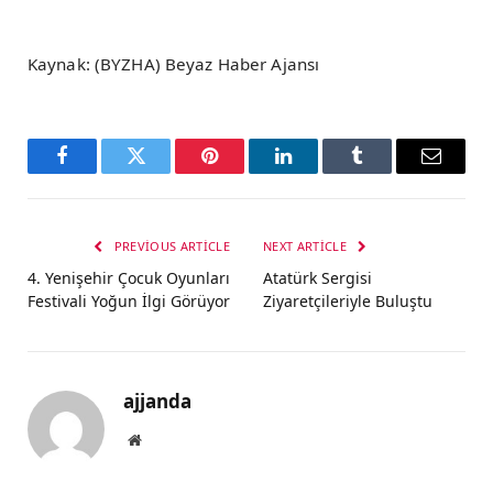
Kaynak: (BYZHA) Beyaz Haber Ajansı
Facebook
Twitter
Pinterest
LinkedIn
Tumblr
Email
PREVIOUS ARTICLE
NEXT ARTICLE
4. Yenişehir Çocuk Oyunları
Atatürk Sergisi
Festivali Yoğun İlgi Görüyor
Ziyaretçileriyle Buluştu
ajjanda
Website