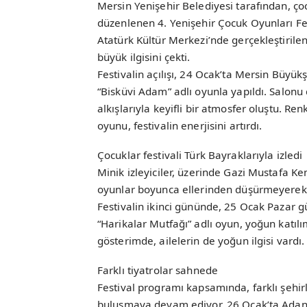
Mersin Yenişehir Belediyesi tarafından, çoc
düzenlenen 4. Yenişehir Çocuk Oyunları Fes
Atatürk Kültür Merkezi’nde gerçekleştirilen 
büyük ilgisini çekti.
Festivalin açılışı, 24 Ocak’ta Mersin Büyü
“Bisküvi Adam” adlı oyunla yapıldı. Salon
alkışlarıyla keyifli bir atmosfer oluştu. Re
oyunu, festivalin enerjisini artırdı.
Çocuklar festivali Türk Bayraklarıyla izledi
Minik izleyiciler, üzerinde Gazi Mustafa Ke
oyunlar boyunca ellerinden düşürmeyerek f
Festivalin ikinci gününde, 25 Ocak Pazar 
“Harikalar Mutfağı” adlı oyun, yoğun katılı
gösterimde, ailelerin de yoğun ilgisi vardı.
Farklı tiyatrolar sahnede
Festival programı kapsamında, farklı şehirl
buluşmaya devam ediyor. 26 Ocak’ta Adana