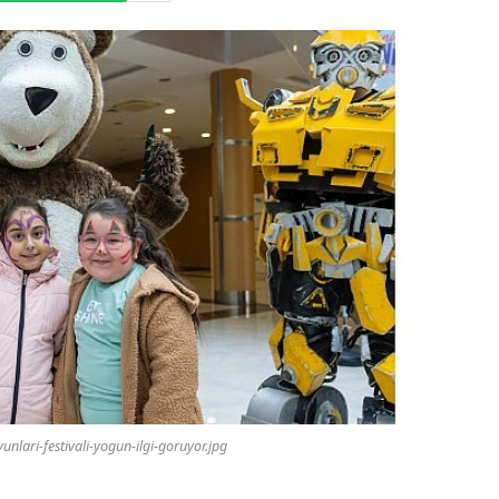
unlari-festivali-yogun-ilgi-goruyor.jpg