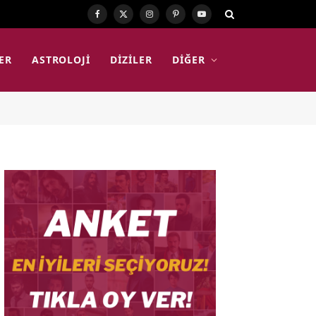
Facebook
X
Instagram
Pinterest
YouTube
(Twitter)
ER
ASTROLOJI
DIZILER
DIĞER