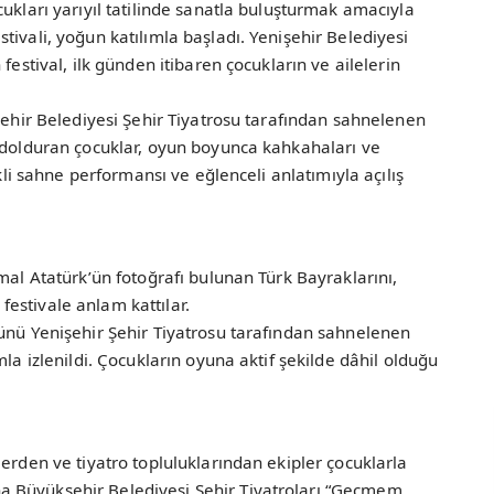
ukları yarıyıl tatilinde sanatla buluşturmak amacıyla
tivali, yoğun katılımla başladı. Yenişehir Belediyesi
festival, ilk günden itibaren çocukların ve ailelerin
kşehir Belediyesi Şehir Tiyatrosu tarafından sahnelenen
u dolduran çocuklar, oyun boyunca kahkahaları ve
nkli sahne performansı ve eğlenceli anlatımıyla açılış
mal Atatürk’ün fotoğrafı bulunan Türk Bayraklarını,
estivale anlam kattılar.
günü Yenişehir Şehir Tiyatrosu tarafından sahnelenen
mla izlenildi. Çocukların oyuna aktif şekilde dâhil olduğu
erden ve tiyatro topluluklarından ekipler çocuklarla
 Büyükşehir Belediyesi Şehir Tiyatroları “Geçmem