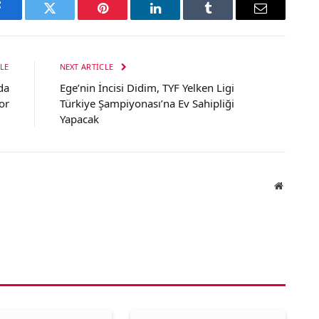
Facebook
Twitter
Pinterest
LinkedIn
Tumblr
Email
LE
NEXT ARTICLE
da
Ege’nin İncisi Didim, TYF Yelken Ligi
or
Türkiye Şampiyonası’na Ev Sahipliği
Yapacak
Website