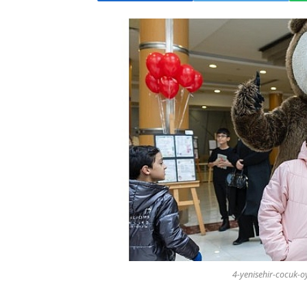
4-yenisehir-cocuk-oy