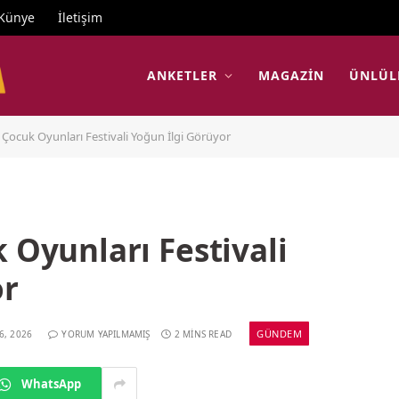
Künye
İletişim
ANKETLER
MAGAZIN
ÜNLÜL
r Çocuk Oyunları Festivali Yoğun İlgi Görüyor
 Oyunları Festivali
or
GÜNDEM
6, 2026
YORUM YAPILMAMIŞ
2 MINS READ
WhatsApp