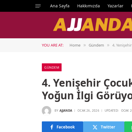
Ana Sayfa
Hakkımızda
Yazarlar
YOU ARE AT:
Home
Gündem
4. Yenişehi
»
»
GÜNDEM
4. Yenişehir Çocuk
Yoğun İlgi Görüy
BY
AJJANDA
OCAK 26, 2026
UPDATED:
OCAK 2
Facebook
Twitter