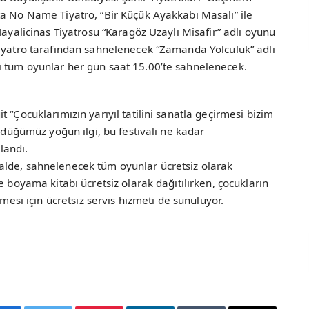
ta No Name Tiyatro, “Bir Küçük Ayakkabı Masalı” ile
Hayalicinas Tiyatrosu “Karagöz Uzaylı Misafir” adlı oyunu
Tiyatro tarafından sahnelenecek “Zamanda Yolculuk” adlı
 tüm oyunlar her gün saat 15.00’te sahnelenecek.
 “Çocuklarımızın yarıyıl tatilini sanatla geçirmesi bizim
ördüğümüz yoğun ilgi, bu festivali ne kadar
llandı.
alde, sahnelenecek tüm oyunlar ücretsiz olarak
e boyama kitabı ücretsiz olarak dağıtılırken, çocukların
lmesi için ücretsiz servis hizmeti de sunuluyor.