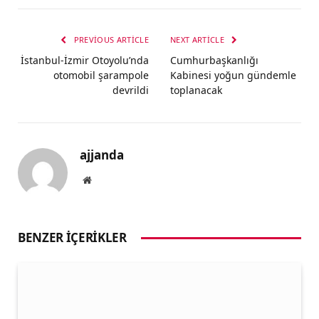
PREVIOUS ARTICLE
NEXT ARTICLE
İstanbul-İzmir Otoyolu’nda
Cumhurbaşkanlığı
otomobil şarampole
Kabinesi yoğun gündemle
devrildi
toplanacak
ajjanda
Website
BENZER İÇERIKLER