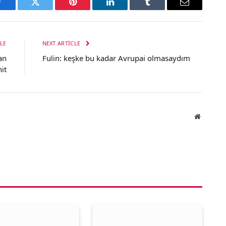
Facebook
Twitter
Pinterest
LinkedIn
Tumblr
Email
LE
NEXT ARTICLE
an
Fulin: keşke bu kadar Avrupai olmasaydım
it
Website