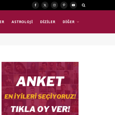
Facebook
X
Instagram
Pinterest
YouTube
(Twitter)
ER
ASTROLOJI
DIZILER
DIĞER