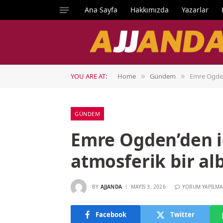
Ana Sayfa
Hakkımızda
Yazarlar
YOU ARE AT:
Home
Gündem
Emre Ogden
»
»
GÜNDEM
Emre Ogden’den i
atmosferik bir a
BY
AJJANDA
MAYIS 3, 2026
YORUM YAPILMA
Facebook
Twitter