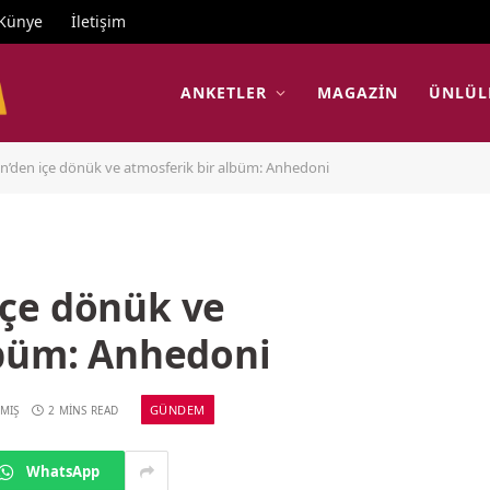
Künye
İletişim
ANKETLER
MAGAZIN
ÜNLÜL
’den içe dönük ve atmosferik bir albüm: Anhedoni
çe dönük ve
lbüm: Anhedoni
GÜNDEM
MIŞ
2 MINS READ
WhatsApp