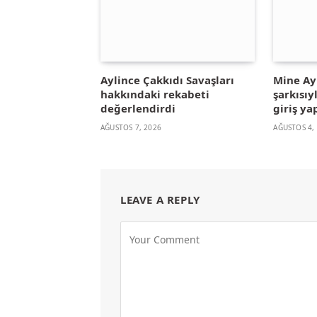
Aylince Çakkıdı Savaşları
Mine A
hakkındaki rekabeti
şarkısıy
değerlendirdi
giriş ya
AĞUSTOS 7, 2026
AĞUSTOS 4,
LEAVE A REPLY