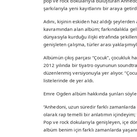
pop ve rock dokularıyla buluşturan Anhedo
şarkılarıyla yeni kayıtlarını bir araya getir
Adını, kişinin eskiden haz aldığı şeylerde
kavramından alan albüm; farkındalıkla gelen
dünyasıyla kurduğu ilişki etrafında şekillen
genişleten çalışma, türler arası yaklaşımıyl
Albümün çıkış parçası “Çocuk”, çocukluk haf
2012 yılında bir tiyatro oyununun soundtr
düzenlenmiş versiyonuyla yer alıyor. “Çoc
listelerinde de yer aldı.
Emre Ogden albüm hakkında şunları söyle
“Anhedoni, uzun süredir farklı zamanlarda 
olarak rap temelli bir anlatımın içindeyim;
Pop ve rock dokularıyla genişleyen, içe d
albüm benim için farklı zamanlarda yaşanm