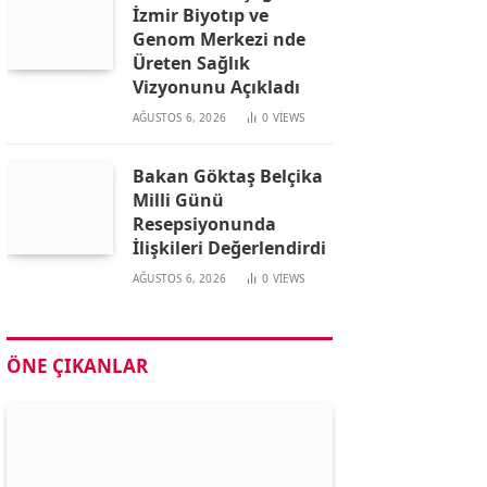
İzmir Biyotıp ve
Genom Merkezi nde
Üreten Sağlık
Vizyonunu Açıkladı
AĞUSTOS 6, 2026
0
VIEWS
Bakan Göktaş Belçika
Milli Günü
Resepsiyonunda
İlişkileri Değerlendirdi
AĞUSTOS 6, 2026
0
VIEWS
ÖNE ÇIKANLAR