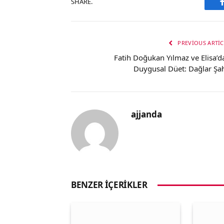
SHARE.
PREVIOUS ARTIC
Fatih Doğukan Yılmaz ve Elisa’d
Duygusal Düet: Dağlar Şah
ajjanda
BENZER İÇERIKLER