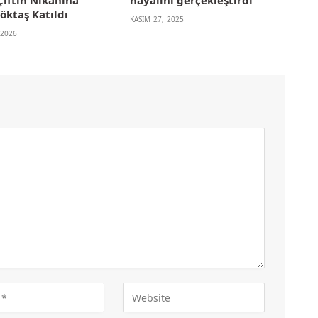
Çiftin Nikahına
hayalini gerçekleştirdi
öktaş Katıldı
KASIM 27, 2025
 2026