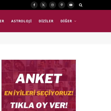
Facebook
X
Instagram
Pinterest
YouTube
(Twitter)
ER
ASTROLOJI
DIZILER
DIĞER