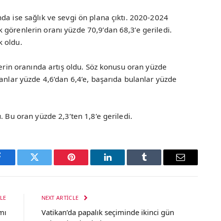
da ise sağlık ve sevgi ön plana çıktı. 2020-2024
görenlerin oranı yüzde 70,9’dan 68,3’e geriledi.
 oldu.
lerin oranında artış oldu. Söz konusu oran yüzde
lanlar yüzde 4,6’dan 6,4’e, başarıda bulanlar yüzde
. Bu oran yüzde 2,3’ten 1,8’e geriledi.
Facebook
Twitter
Pinterest
LinkedIn
Tumblr
Email
LE
NEXT ARTICLE
mı
Vatikan’da papalık seçiminde ikinci gün