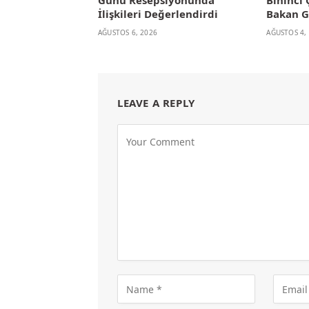
Günü Resepsiyonunda
Bininci 
İlişkileri Değerlendirdi
Bakan G
AĞUSTOS 6, 2026
AĞUSTOS 4,
LEAVE A REPLY