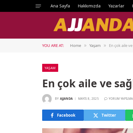
Ana Sayfa
Hakkımızda
Yazarlar
YOU ARE AT:
Home
Yaşam
En çok aile ve
»
»
YAŞAM
En çok aile ve sağ
BY
AJJANDA
MAYIS 8, 2025
YORUM YAPILMA
Facebook
Twitter