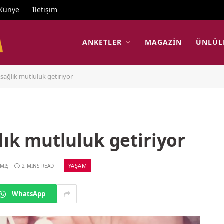
Künye
İletişim
ANKETLER
MAGAZIN
ÜNLÜL
 sağlık mutluluk getiriyor
lık mutluluk getiriyor
YAŞAM
MIŞ
2 MINS READ
WhatsApp