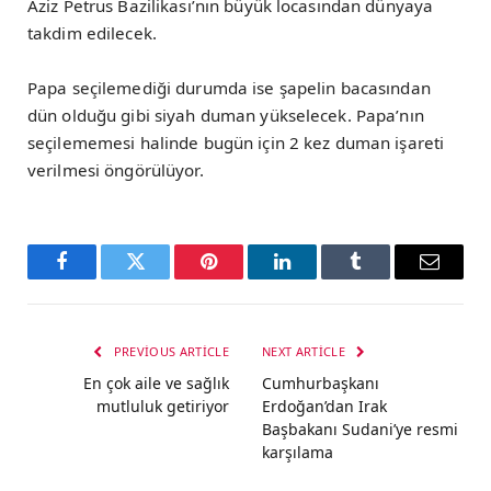
Aziz Petrus Bazilikası’nın büyük locasından dünyaya
takdim edilecek.
Papa seçilemediği durumda ise şapelin bacasından
dün olduğu gibi siyah duman yükselecek. Papa’nın
seçilememesi halinde bugün için 2 kez duman işareti
verilmesi öngörülüyor.
Facebook
Twitter
Pinterest
LinkedIn
Tumblr
Email
PREVIOUS ARTICLE
NEXT ARTICLE
En çok aile ve sağlık
Cumhurbaşkanı
mutluluk getiriyor
Erdoğan’dan Irak
Başbakanı Sudani’ye resmi
karşılama