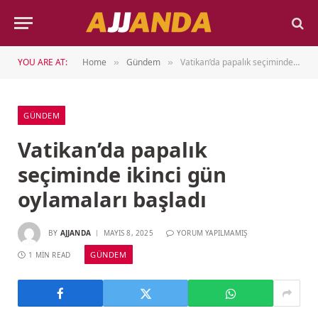
YOU ARE AT:
Home
Gündem
Vatikan’da papalık seçiminde ikinci gün oylamaları başladı
»
»
GÜNDEM
Vatikan’da papalık
seçiminde ikinci gün
oylamaları başladı
BY
AJJANDA
MAYIS 8, 2025
YORUM YAPILMAMIŞ
GÜNDEM
1 MIN READ