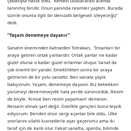
çabasıyla hasta oldu. Kendisi uluslararası alanda
tanınmış biridir. Onun yanında resimler yaptım. Burada
sizinle onunla ilgili bir denizaltı belgeseli izleyeceğiz”
dedi.
“Yaşam denemeye dayanır”
Sanatın öneminden bahseden Totrakan, “İnsanları bir
araya getiren ortak yanlarıdır. Ortak yanlar ne kadar
güzel olursa o kadar güzel ortamlar oluşur. Sanat da
çok önemli bir yandır. Emeklilikten sonra bir araya
gelmenin de bir yolu sanattır. Ben sanata şöyle
bakıyorum. Yaşam, denemeye dayanır. Biz bebekken
yürümeyi denemeseydik hala yerde sürünürdük. Resim
de böyle. ‘Kimse ben resim yapamam’ demesin.
Ressam olmak şart değil. Özellkle gençleri buna teşvik
ediyorum. Benden önce sergi açanlar bile oldu. Ülke
sınırlarını silahlı kuvvetlerle aşar geçersiniz ama iki
taraf için de kanlı olur. Fakat sanatta, sporda, bilimde