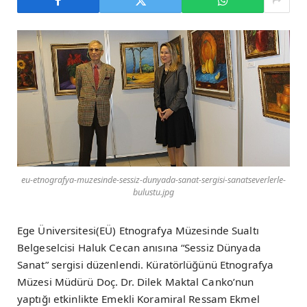
eu-etnografya-muzesinde-sessiz-dunyada-sanat-sergisi-sanatseverlerle-
bulustu.jpg
Ege Üniversitesi(EÜ) Etnografya Müzesinde Sualtı
Belgeselcisi Haluk Cecan anısına “Sessiz Dünyada
Sanat” sergisi düzenlendi. Küratörlüğünü Etnografya
Müzesi Müdürü Doç. Dr. Dilek Maktal Canko’nun
yaptığı etkinlikte Emekli Koramiral Ressam Ekmel