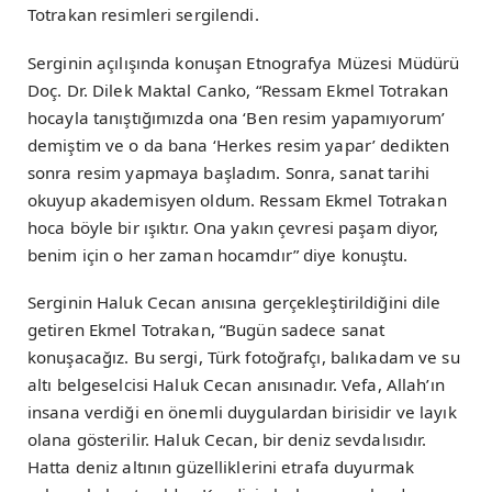
Totrakan resimleri sergilendi.
Serginin açılışında konuşan Etnografya Müzesi Müdürü
Doç. Dr. Dilek Maktal Canko, “Ressam Ekmel Totrakan
hocayla tanıştığımızda ona ‘Ben resim yapamıyorum’
demiştim ve o da bana ‘Herkes resim yapar’ dedikten
sonra resim yapmaya başladım. Sonra, sanat tarihi
okuyup akademisyen oldum. Ressam Ekmel Totrakan
hoca böyle bir ışıktır. Ona yakın çevresi paşam diyor,
benim için o her zaman hocamdır” diye konuştu.
Serginin Haluk Cecan anısına gerçekleştirildiğini dile
getiren Ekmel Totrakan, “Bugün sadece sanat
konuşacağız. Bu sergi, Türk fotoğrafçı, balıkadam ve su
altı belgeselcisi Haluk Cecan anısınadır. Vefa, Allah’ın
insana verdiği en önemli duygulardan birisidir ve layık
olana gösterilir. Haluk Cecan, bir deniz sevdalısıdır.
Hatta deniz altının güzelliklerini etrafa duyurmak