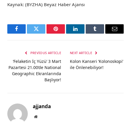
Kaynak: (BYZHA) Beyaz Haber Ajansı
Facebook
Twitter
Pinterest
LinkedIn
Tumblr
Email
PREVIOUS ARTICLE
NEXT ARTICLE
‘Felaketin İç Yüzü’ 3 Mart
Kolon Kanseri ‘Kolonoskopi’
Pazartesi 21.00’de National
ile Önlenebiliyor!
Geographic Ekranlarında
Başlıyor!
ajjanda
Website