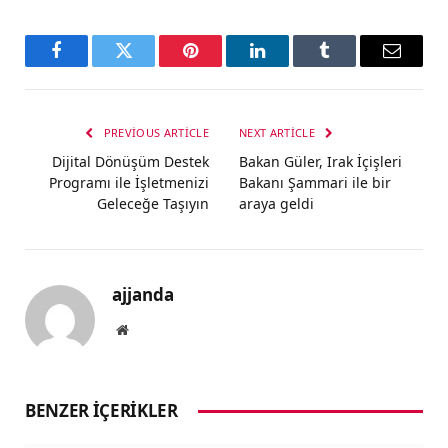
Facebook
Twitter
Pinterest
LinkedIn
Tumblr
Email
PREVIOUS ARTICLE
NEXT ARTICLE
Dijital Dönüşüm Destek
Bakan Güler, Irak İçişleri
Programı ile İşletmenizi
Bakanı Şammari ile bir
Geleceğe Taşıyın
araya geldi
ajjanda
Website
BENZER İÇERIKLER