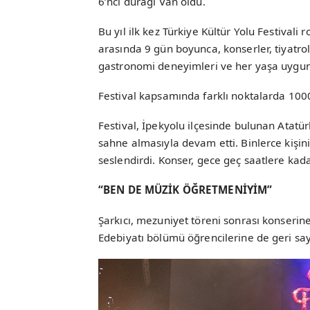
6’ncı durağı Van oldu.
Bu yıl ilk kez Türkiye Kültür Yolu Festivali
arasında 9 gün boyunca, konserler, tiyatrolar
gastronomi deneyimleri ve her yaşa uygun 
Festival kapsamında farklı noktalarda 1000
Festival, İpekyolu ilçesinde bulunan Atatü
sahne almasıyla devam etti. Binlerce kişini
seslendirdi. Konser, gece geç saatlere kad
“BEN DE MÜZİK ÖĞRETMENİYİM”
Şarkıcı, mezuniyet töreni sonrası konserine
Edebiyatı bölümü öğrencilerine de geri say