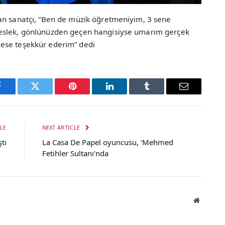
an sanatçı, “Ben de müzik öğretmeniyim, 3 sene
meslek, gönlünüzden geçen hangisiyse umarım gerçek
ese teşekkür ederim” dedi
Facebook
Twitter
Pinterest
LinkedIn
Tumblr
Email
LE
NEXT ARTICLE
tı
La Casa De Papel oyuncusu, ‘Mehmed
Fetihler Sultanı’nda
Website