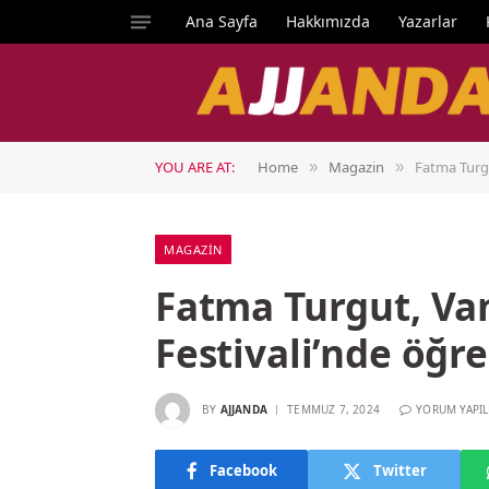
Ana Sayfa
Hakkımızda
Yazarlar
YOU ARE AT:
Home
Magazin
Fatma Turgu
»
»
MAGAZIN
Fatma Turgut, Van
Festivali’nde öğre
BY
AJJANDA
TEMMUZ 7, 2024
YORUM YAPI
Facebook
Twitter