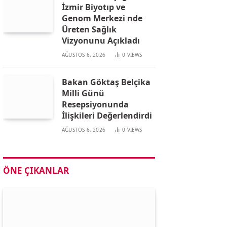
İzmir Biyotıp ve
Genom Merkezi nde
Üreten Sağlık
Vizyonunu Açıkladı
AĞUSTOS 6, 2026
0
VIEWS
Bakan Göktaş Belçika
Milli Günü
Resepsiyonunda
İlişkileri Değerlendirdi
AĞUSTOS 6, 2026
0
VIEWS
ÖNE ÇIKANLAR