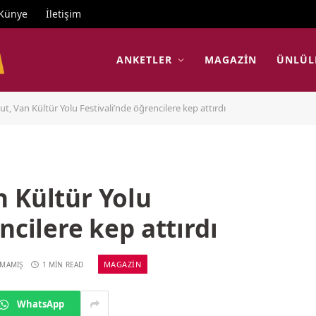
Künye
İletişim
ANKETLER
MAGAZIN
ÜNLÜL
t, Van Kültür Yolu Festivali’nde öğrencilere kep attırdı
 Kültür Yolu
ncilere kep attırdı
MAGAZIN
LMAMIŞ
1 MIN READ
WhatsApp