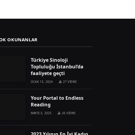
OK OKUNANLAR
Türkiye Sinoloji
Topluluğu İstanbul’da
faaliyete geçti
OCAK 13, 2024
27
VIEWS
Your Portal to Endless
Reading
MAYIS 3, 2025
26
VIEWS
2023 Yılının En İyi Kadın