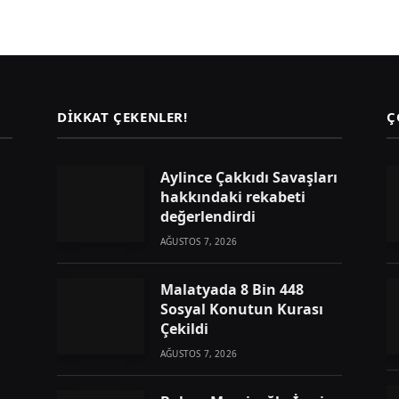
DIKKAT ÇEKENLER!
Ç
Aylince Çakkıdı Savaşları
hakkındaki rekabeti
değerlendirdi
AĞUSTOS 7, 2026
Malatyada 8 Bin 448
Sosyal Konutun Kurası
Çekildi
AĞUSTOS 7, 2026