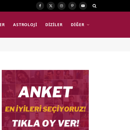
Facebook
X
Instagram
Pinterest
YouTube
(Twitter)
ER
ASTROLOJI
DIZILER
DIĞER