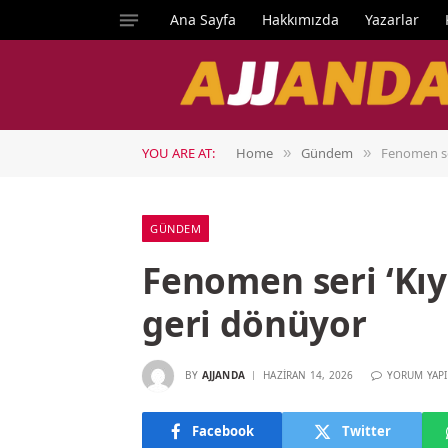
Ana Sayfa
Hakkımızda
Yazarlar
YOU ARE AT:
Home
Gündem
Fenomen ser
»
»
GÜNDEM
Fenomen seri ‘Kıy
geri dönüyor
BY
AJJANDA
HAZIRAN 14, 2026
YORUM YAP
Facebook
Twitter