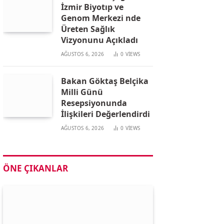
İzmir Biyotıp ve
Genom Merkezi nde
Üreten Sağlık
Vizyonunu Açıkladı
AĞUSTOS 6, 2026
0
VIEWS
Bakan Göktaş Belçika
Milli Günü
Resepsiyonunda
İlişkileri Değerlendirdi
AĞUSTOS 6, 2026
0
VIEWS
ÖNE ÇIKANLAR