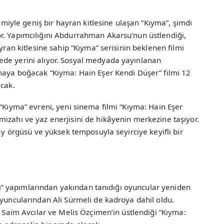
ilmiyle geniş bir hayran kitlesine ulaşan “Kıyma”, şimdi
r. Yapımcılığını Abdurrahman Akarsu’nun üstlendiği,
yran kitlesine sahip “Kıyma” serisinin beklenen filmi
ede yerini alıyor. Sosyal medyada yayınlanan
ahaya boğacak “Kıyma: Hain Eşer Kendi Düşer” filmi 12
acak.
 “Kıyma” evreni, yeni sinema filmi “Kıyma: Hain Eşer
izahı ve yaz enerjisini de hikâyenin merkezine taşıyor.
lay örgüsü ve yüksek temposuyla seyirciye keyifli bir
ları” yapımlarından yakından tanıdığı oyuncular yeniden
oyuncularından Ali Sürmeli de kadroya dahil oldu.
r Saim Avcılar ve Melis Özçimen’in üstlendiği “Kıyma: