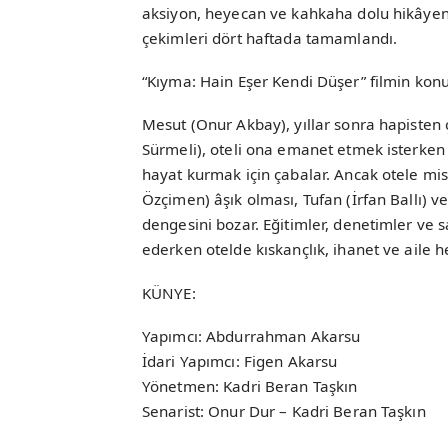
aksiyon, heyecan ve kahkaha dolu hikâyenin
çekimleri dört haftada tamamlandı.
“Kıyma: Hain Eşer Kendi Düşer” filmin kon
Mesut (Onur Akbay), yıllar sonra hapisten ç
Sürmeli), oteli ona emanet etmek isterken
hayat kurmak için çabalar. Ancak otele mis
Özçimen) âşık olması, Tufan (İrfan Ballı) v
dengesini bozar. Eğitimler, denetimler ve
ederken otelde kıskançlık, ihanet ve aile 
KÜNYE:
Yapımcı: Abdurrahman Akarsu
İdari Yapımcı: Figen Akarsu
Yönetmen: Kadri Beran Taşkın
Senarist: Onur Dur – Kadri Beran Taşkın