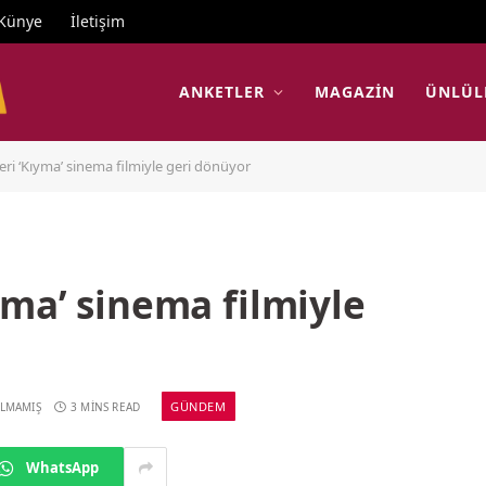
Künye
İletişim
ANKETLER
MAGAZIN
ÜNLÜL
i ‘Kıyma’ sinema filmiyle geri dönüyor
ma’ sinema filmiyle
GÜNDEM
ILMAMIŞ
3 MINS READ
WhatsApp