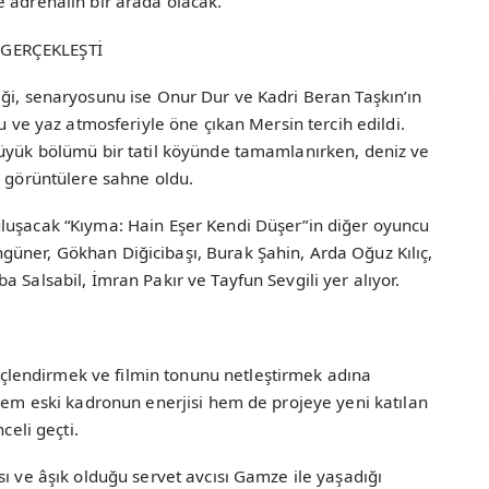
 adrenalin bir arada olacak.
 GERÇEKLEŞTİ
iği, senaryosunu ise Onur Dur ve Kadri Beran Taşkın’ın
su ve yaz atmosferiyle öne çıkan Mersin tercih edildi.
büyük bölümü bir tatil köyünde tamamlanırken, deniz ve
i görüntülere sahne oldu.
luşacak “Kıyma: Hain Eşer Kendi Düşer”in diğer oyuncu
üner, Gökhan Diğicibaşı, Burak Şahin, Arda Oğuz Kılıç,
 Salsabil, İmran Pakır ve Tayfun Sevgili yer alıyor.
lendirmek ve filmin tonunu netleştirmek adına
 Hem eski kadronun enerjisi hem de projeye yeni katılan
celi geçti.
sı ve âşık olduğu servet avcısı Gamze ile yaşadığı