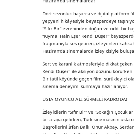
Haziran’da sinemalarda!
Dört sezonluk başarısı ve dijital platform f
yepyeni hikâyesiyle beyazperdeye taşınıyo
“Sıfır Bir” evreninden doğan ve ciddi bir ha
“Kıyma: Hain Eşer Kendi Düşer” beyazperd
fragmanıyla ses getiren, izleyenleri kahk
Haziran’da sinemalarda izleyicisiyle buluş
Sert ve karanlık atmosferiyle dikkat çeken
Kendi Düşer” ile aksiyon dozunu korurken m
Bir tatil köyünde geçen film, sürükleyici o
sinema deneyimi sunmaya hazırlanıyor.
USTA OYUNCU ALİ SÜRMELİ KADRODA!
İzleyicilerin “Sıfır Bir” ve “Sokağın Çocuk
bir araya gelirken, Türk sinemasının usta 
Başrollerini İrfan Ballı, Onur Akbay, Serda