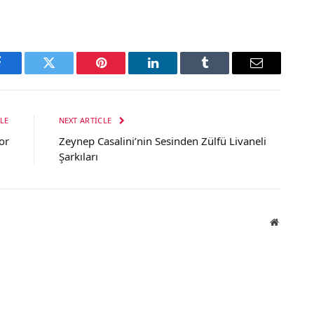
Facebook
Twitter
Pinterest
LinkedIn
Tumblr
Email
LE
NEXT ARTICLE
or
Zeynep Casalini’nin Sesinden Zülfü Livaneli
Şarkıları
Website