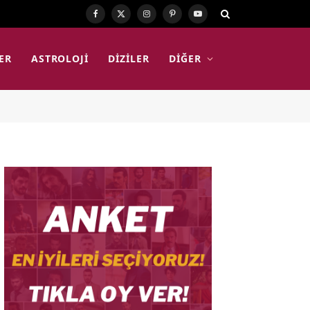
Facebook
X
Instagram
Pinterest
YouTube
(Twitter)
ER
ASTROLOJI
DIZILER
DIĞER