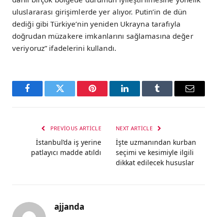
uluslararası girişimlerde yer alıyor. Putin’in de dün
dediği gibi Türkiye’nin yeniden Ukrayna tarafıyla
doğrudan müzakere imkanlarını sağlamasına değer
veriyoruz” ifadelerini kullandı.
Facebook
Twitter
Pinterest
LinkedIn
Tumblr
Email
PREVIOUS ARTICLE
NEXT ARTICLE
İstanbul’da iş yerine
İşte uzmanından kurban
patlayıcı madde atıldı
seçimi ve kesimiyle ilgili
dikkat edilecek hususlar
ajjanda