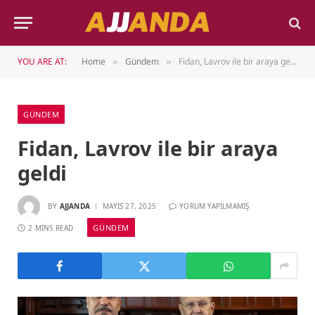
YOU ARE AT:
Home
Gündem
Fidan, Lavrov ile bir araya geldi
»
»
GÜNDEM
Fidan, Lavrov ile bir araya
geldi
BY
AJJANDA
MAYIS 27, 2025
YORUM YAPILMAMIŞ
GÜNDEM
2 MINS READ