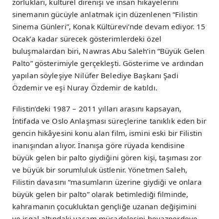
zorlukları, kültürel direnişi ve insan hikayelerini
sinemanın gücüyle anlatmak için düzenlenen “Filistin
Sinema Günleri”, Konak Kültürevi’nde devam ediyor. 15
Ocak’a kadar sürecek gösterimlerdeki özel
buluşmalardan biri, Nawras Abu Saleh’in “Büyük Gelen
Palto” gösterimiyle gerçekleşti. Gösterime ve ardından
yapılan söyleşiye Nilüfer Belediye Başkanı Şadi
Özdemir ve eşi Nuray Özdemir de katıldı.
Filistin’deki 1987 – 2011 yılları arasını kapsayan,
İntifada ve Oslo Anlaşması süreçlerine tanıklık eden bir
gencin hikâyesini konu alan film, ismini eski bir Filistin
inanışından alıyor. İnanışa göre rüyada kendisine
büyük gelen bir palto giydiğini gören kişi, taşıması zor
ve büyük bir sorumluluk üstlenir. Yönetmen Saleh,
Filistin davasını “masumların üzerine giydiği ve onlara
büyük gelen bir palto” olarak betimlediği filminde,
kahramanın çocukluktan gençliğe uzanan değişimini
ve işgal altındaki yaşam mücadelesini beyazperdeye