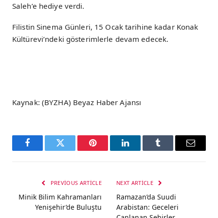
Saleh’e hediye verdi.
Filistin Sinema Günleri, 15 Ocak tarihine kadar Konak
Kültürevi’ndeki gösterimlerle devam edecek.
Kaynak: (BYZHA) Beyaz Haber Ajansı
Facebook
Twitter
Pinterest
LinkedIn
Tumblr
Email
PREVIOUS ARTICLE
NEXT ARTICLE
Minik Bilim Kahramanları
Ramazan’da Suudi
Yenişehir’de Buluştu
Arabistan: Geceleri
Canlanan Şehirler,