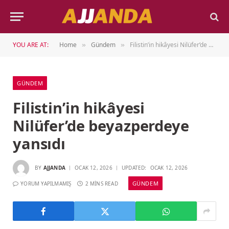
YOU ARE AT:
Home
Gündem
Filistin’in hikâyesi Nilüfer’de beyazperdeye yansıdı
»
»
GÜNDEM
Filistin’in hikâyesi
Nilüfer’de beyazperdeye
yansıdı
BY
AJJANDA
OCAK 12, 2026
UPDATED:
OCAK 12, 2026
GÜNDEM
YORUM YAPILMAMIŞ
2 MINS READ