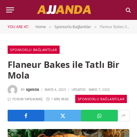
YOU ARE AT:
Home
Sponsorlu Bağlantılar
Flaneur Bakes ile Tatlı Bir Mola
»
»
SPONSORLU BAĞLANTILAR
Flaneur Bakes ile Tatlı Bir
Mola
BY
AJJANDA
MAYIS 4, 2025
UPDATED:
MAYIS 7, 2025
SPONSORLU BAĞLANTILAR
YORUM YAPILMAMIŞ
1 MIN READ