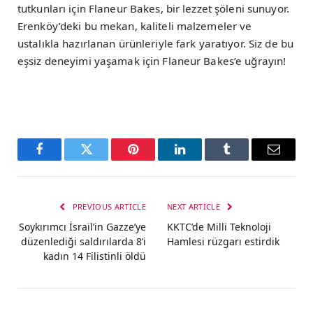
tutkunları için Flaneur Bakes, bir lezzet şöleni sunuyor.
Erenköy’deki bu mekan, kaliteli malzemeler ve
ustalıkla hazırlanan ürünleriyle fark yaratıyor. Siz de bu
eşsiz deneyimi yaşamak için Flaneur Bakes’e uğrayın!
Facebook
Twitter
Pinterest
LinkedIn
Tumblr
Email
PREVIOUS ARTICLE
NEXT ARTICLE
Soykırımcı İsrail’in Gazze’ye
KKTC’de Milli Teknoloji
düzenlediği saldırılarda 8’i
Hamlesi rüzgarı estirdik
kadın 14 Filistinli öldü