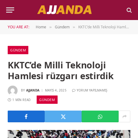
YOU ARE AT:
Home
Gündem
KKTC’de Milli Teknoloji Hamlesi rüzgarı estirdik
»
»
GÜNDEM
KKTC’de Milli Teknoloji
Hamlesi rüzgarı estirdik
BY
AJJANDA
MAYIS 4, 2025
YORUM YAPILMAMIŞ
GÜNDEM
1 MIN READ