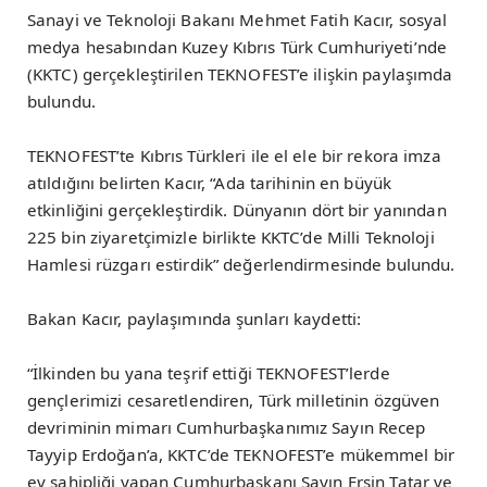
Sanayi ve Teknoloji Bakanı Mehmet Fatih Kacır, sosyal
medya hesabından Kuzey Kıbrıs Türk Cumhuriyeti’nde
(KKTC) gerçekleştirilen TEKNOFEST’e ilişkin paylaşımda
bulundu.
TEKNOFEST’te Kıbrıs Türkleri ile el ele bir rekora imza
atıldığını belirten Kacır, “Ada tarihinin en büyük
etkinliğini gerçekleştirdik. Dünyanın dört bir yanından
225 bin ziyaretçimizle birlikte KKTC’de Milli Teknoloji
Hamlesi rüzgarı estirdik” değerlendirmesinde bulundu.
Bakan Kacır, paylaşımında şunları kaydetti:
“İlkinden bu yana teşrif ettiği TEKNOFEST’lerde
gençlerimizi cesaretlendiren, Türk milletinin özgüven
devriminin mimarı Cumhurbaşkanımız Sayın Recep
Tayyip Erdoğan’a, KKTC’de TEKNOFEST’e mükemmel bir
ev sahipliği yapan Cumhurbaşkanı Sayın Ersin Tatar ve