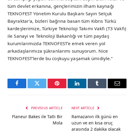
tüm devlet erkanına, gençlerimizin ilham kaynağı
TEKNOFEST Yönetim Kurulu Başkanı Sayın Selçuk
Bayraktar’a, bizleri bağrına basan tüm Kıbrıs Türkü
kardeşlerimize, Türkiye Teknoloji Takımı Vakfı (T3 Vakfı)
ile Sanayi ve Teknoloji Bakanlığı ve tüm paydaş
kurumlarımızda TEKNOFEST’e emek veren yol
arkadaşlarımıza şükranlarımı sunuyorum. Nice
TEKNOFEST’lerde bu coşkuyu yaşamak ümidiyle.”
Facebook
Twitter
Pinterest
LinkedIn
Tumblr
Email
PREVIOUS ARTICLE
NEXT ARTICLE
Flaneur Bakes ile Tatlı Bir
Ramazanın ilk günü en
Mola
uzun ve en kısa oruç
arasında 2 dakika olacak