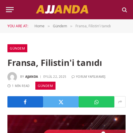
YOU ARE AT:
Home
Gündem
Fransa, Filistin'i tanıdı
»
»
GÜNDEM
Fransa, Filistin'i tanıdı
BY
AJJANDA
EYLÜL 22, 2025
YORUM YAPILMAMIŞ
GÜNDEM
1 MIN READ