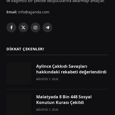
ve bağımsız bir şekilde okuyucularına aktarmayı amaçlar.
Email:
info@ajjanda.com
Facebook
X
Instagram
Telegram
(Twitter)
DIKKAT ÇEKENLER!
Aylince Çakkıdı Savaşları
hakkındaki rekabeti değerlendirdi
AĞUSTOS 7, 2026
Malatyada 8 Bin 448 Sosyal
Konutun Kurası Çekildi
AĞUSTOS 7, 2026