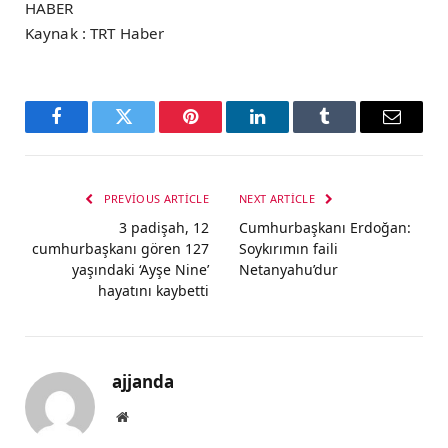
HABER
Kaynak : TRT Haber
Facebook
Twitter
Pinterest
LinkedIn
Tumblr
Email
PREVIOUS ARTICLE
NEXT ARTICLE
3 padişah, 12
Cumhurbaşkanı Erdoğan:
cumhurbaşkanı gören 127
Soykırımın faili
yaşındaki ‘Ayşe Nine’
Netanyahu’dur
hayatını kaybetti
ajjanda
Website