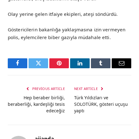
Olay yerine gelen itfaiye ekipleri, ateşi söndürdü.
Göstericilerin bakanlığa yaklaşmasına izin vermeyen
polis, eylemcilere biber gazıyla müdahale etti.
Facebook
Twitter
Pinterest
LinkedIn
Tumblr
Email
PREVIOUS ARTICLE
NEXT ARTICLE
Hep beraber birliği,
Türk Yıldızları ve
beraberliği, kardeşliği tesis
SOLOTÜRK, gösteri uçuşu
edeceğiz
yaptı
ajjanda