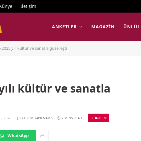
Künye
İletişim
ANKETLER
MAGAZIN
ÜNLÜL
 2025 yılı kültür ve sanatla güzelleşti
ılı kültür ve sanatla
GÜNDEM
5, 2026
YORUM YAPILMAMIŞ
2 MINS READ
WhatsApp