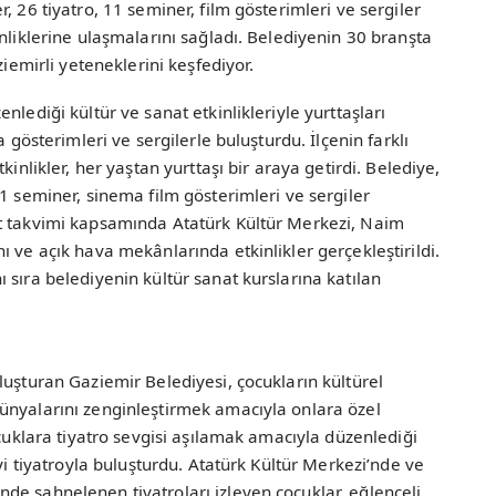
, 26 tiyatro, 11 seminer, film gösterimleri ve sergiler
nliklerine ulaşmalarını sağladı. Belediyenin 30 branşta
ziemirli yeteneklerini keşfediyor.
nlediği kültür ve sanat etkinlikleriyle yurttaşları
a gösterimleri ve sergilerle buluşturdu. İlçenin farklı
kinlikler, her yaştan yurttaşı bir araya getirdi. Belediye,
1 seminer, sinema film gösterimleri ve sergiler
t takvimi kapsamında Atatürk Kültür Merkezi, Naim
 ve açık hava mekânlarında etkinlikler gerçekleştirildi.
 sıra belediyenin kültür sanat kurslarına katılan
luşturan Gaziemir Belediyesi, çocukların kültürel
ünyalarını zenginleştirmek amacıyla onlara özel
ocuklara tiyatro sevgisi aşılamak amacıyla düzenlediği
iyi tiyatroyla buluşturdu. Atatürk Kültür Merkezi’nde ve
de sahnelenen tiyatroları izleyen çocuklar, eğlenceli