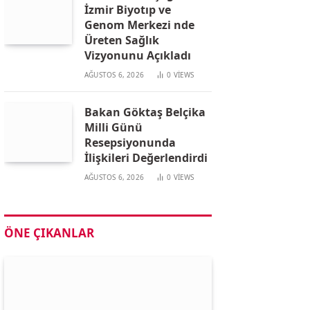
İzmir Biyotıp ve
Genom Merkezi nde
Üreten Sağlık
Vizyonunu Açıkladı
AĞUSTOS 6, 2026
0
VIEWS
Bakan Göktaş Belçika
Milli Günü
Resepsiyonunda
İlişkileri Değerlendirdi
AĞUSTOS 6, 2026
0
VIEWS
ÖNE ÇIKANLAR