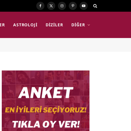
Facebook
X
Instagram
Pinterest
YouTube
(Twitter)
ER
ASTROLOJI
DIZILER
DIĞER