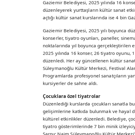
Gaziemir Belediyesi, 2025 yılında 16 konser
düzenleyerek yurttaşların kültür sanat etki
açtığı kültür sanat kurslarında ise 4 bin Ga
Gaziemir Belediyesi, 2025 yılı boyunca düze
konserler, tiyatro oyunları, paneller, sinem
noktalarında yıl boyunca gerçekleştirilen et
2025 yılında 16 konser, 26 tiyatro oyunu, 1
düzenledi. Her ay güncellenen kültür sana
Süleymanoğlu Kültür Merkezi, Festival Alanı
Programlarda profesyonel sanatçıların yanı
kursiyerler de sahne aldı.
Çocuklara özel tiyatrolar
Düzenlediği kurslarda çocukları sanatla bu
gelişimlerine katkıda bulunmak ve hayal d
kültürel etkinlikler düzenledi. Belediye, ç
tiyatro gösterimlerinde 7 bin minik izleyic
Sarnıç Naim Süleymanoğlu Kültür Merkezi’n