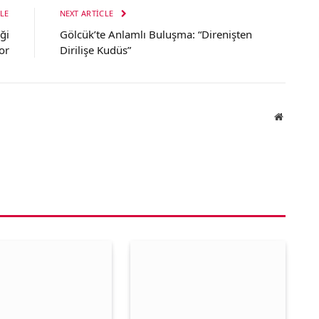
LE
NEXT ARTICLE
ği
Gölcük’te Anlamlı Buluşma: “Direnişten
or
Dirilişe Kudüs”
Website