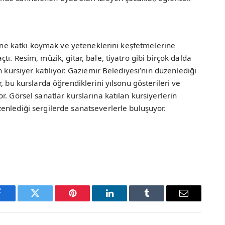
erine katkı koymak ve yeteneklerini keşfetmelerine
ı. Resim, müzik, gitar, bale, tiyatro gibi birçok dalda
n kursiyer katılıyor. Gaziemir Belediyesi’nin düzenlediği
, bu kurslarda öğrendiklerini yılsonu gösterileri ve
. Görsel sanatlar kurslarına katılan kursiyerlerin
enlediği sergilerde sanatseverlerle buluşuyor.
Facebook
Twitter
Pinterest
LinkedIn
Tumblr
Email