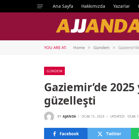
Ana Sayfa
Hakkımızda
Yazarlar
YOU ARE AT:
Home
Gündem
Gaziemir’de
»
»
GÜNDEM
Gaziemir’de 2025 y
güzelleşti
BY
AJJANDA
OCAK 15, 2026
UPDATED:
OCAK 1
Facebook
Twitter