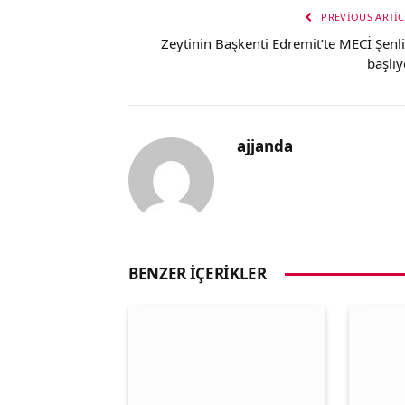
PREVIOUS ARTIC
Zeytinin Başkenti Edremit’te MECİ Şenli
başlıy
ajjanda
BENZER İÇERIKLER