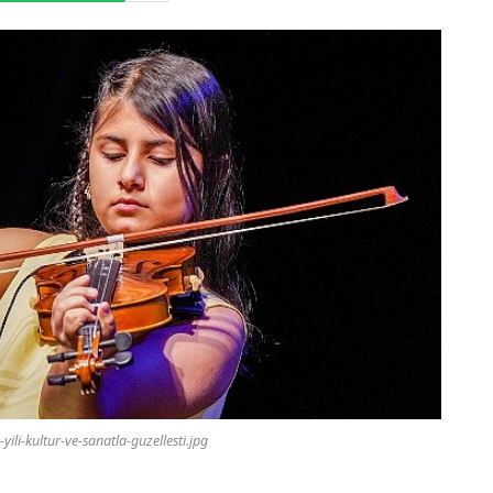
ili-kultur-ve-sanatla-guzellesti.jpg