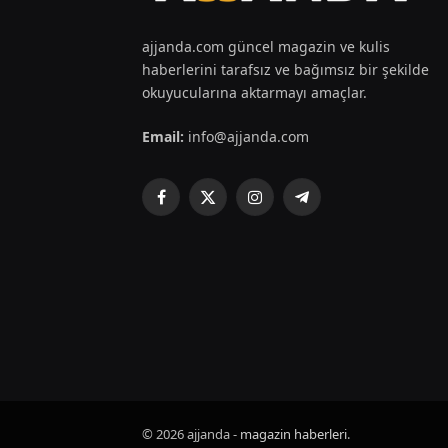
ajjanda.com güncel magazin ve kulis
haberlerini tarafsız ve bağımsız bir şekilde
okuyucularına aktarmayı amaçlar.
Email:
info@ajjanda.com
Facebook
X
Instagram
Telegram
(Twitter)
© 2026 ajjanda -
magazin haberleri
.