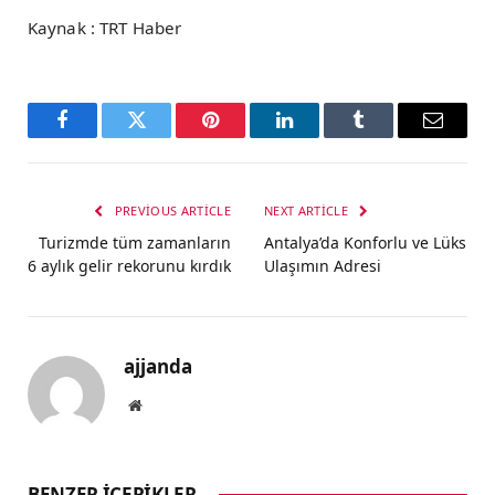
Kaynak : TRT Haber
Facebook
Twitter
Pinterest
LinkedIn
Tumblr
Email
PREVIOUS ARTICLE
NEXT ARTICLE
Turizmde tüm zamanların
Antalya’da Konforlu ve Lüks
6 aylık gelir rekorunu kırdık
Ulaşımın Adresi
ajjanda
Website
BENZER İÇERIKLER