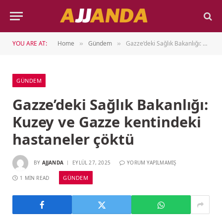
YOU ARE AT:
Home
Gündem
Gazze’deki Sağlık Bakanlığı: Kuzey ve Gazze kentindeki hastaneler çöktü
»
»
GÜNDEM
Gazze’deki Sağlık Bakanlığı:
Kuzey ve Gazze kentindeki
hastaneler çöktü
BY
AJJANDA
EYLÜL 27, 2025
YORUM YAPILMAMIŞ
GÜNDEM
1 MIN READ