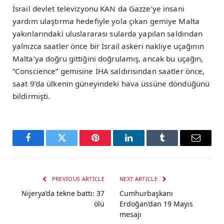
İsrail devlet televizyonu KAN da Gazze’ye insani
yardım ulaştırma hedefiyle yola çıkan gemiye Malta
yakınlarındaki uluslararası sularda yapılan saldırıdan
yalnızca saatler önce bir İsrail askeri nakliye uçağının
Malta’ya doğru gittiğini doğrulamış, ancak bu uçağın,
“Conscience” gemisine İHA saldırısından saatler önce,
saat 9’da ülkenin güneyindeki hava üssüne döndüğünü
bildirmişti.
Facebook
Twitter
Pinterest
LinkedIn
Tumblr
Email
PREVIOUS ARTICLE
NEXT ARTICLE
Nijerya’da tekne battı: 37
Cumhurbaşkanı
ölü
Erdoğan’dan 19 Mayıs
mesajı