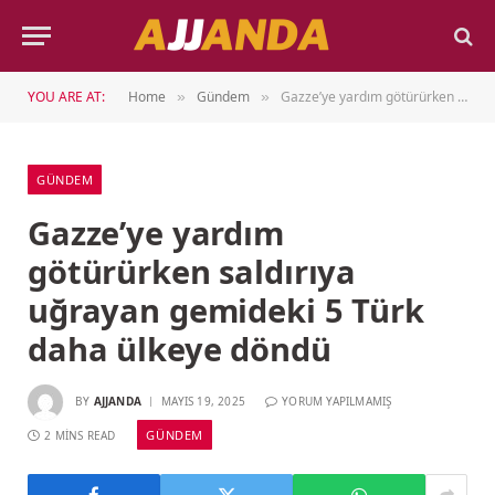
YOU ARE AT:
Home
Gündem
Gazze’ye yardım götürürken saldırıya uğrayan gemideki 5 Türk daha ülkeye döndü
»
»
GÜNDEM
Gazze’ye yardım
götürürken saldırıya
uğrayan gemideki 5 Türk
daha ülkeye döndü
BY
AJJANDA
MAYIS 19, 2025
YORUM YAPILMAMIŞ
GÜNDEM
2 MINS READ