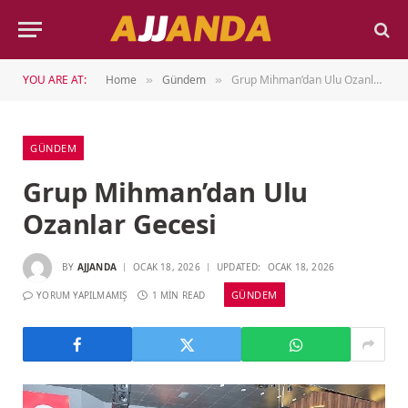
YOU ARE AT:
Home
Gündem
Grup Mihman’dan Ulu Ozanlar Gecesi
»
»
GÜNDEM
Grup Mihman’dan Ulu
Ozanlar Gecesi
BY
AJJANDA
OCAK 18, 2026
UPDATED:
OCAK 18, 2026
GÜNDEM
YORUM YAPILMAMIŞ
1 MIN READ