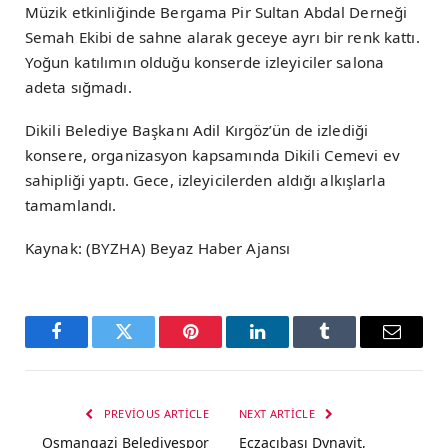
Müzik etkinliğinde Bergama Pir Sultan Abdal Derneği
Semah Ekibi de sahne alarak geceye ayrı bir renk kattı.
Yoğun katılımın olduğu konserde izleyiciler salona
adeta sığmadı.
Dikili Belediye Başkanı Adil Kırgöz’ün de izlediği
konsere, organizasyon kapsamında Dikili Cemevi ev
sahipliği yaptı. Gece, izleyicilerden aldığı alkışlarla
tamamlandı.
Kaynak: (BYZHA) Beyaz Haber Ajansı
Facebook
Twitter
Pinterest
LinkedIn
Tumblr
Email
PREVIOUS ARTICLE
NEXT ARTICLE
Osmangazi Belediyespor
Eczacıbaşı Dynavit,