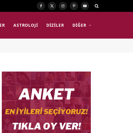
Facebook
X
Instagram
Pinterest
YouTube
(Twitter)
ER
ASTROLOJI
DIZILER
DIĞER