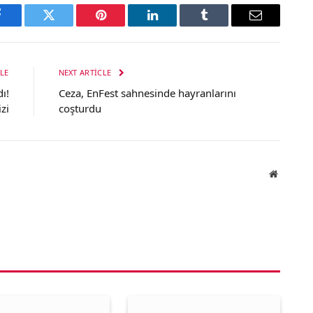
Facebook
Twitter
Pinterest
LinkedIn
Tumblr
Email
LE
NEXT ARTICLE
ı!
Ceza, EnFest sahnesinde hayranlarını
zi
coşturdu
Website