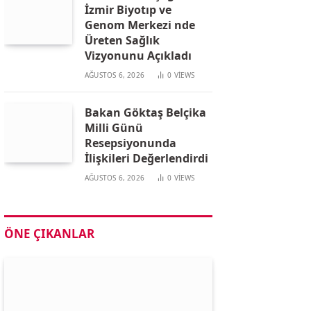
İzmir Biyotıp ve
Genom Merkezi nde
Üreten Sağlık
Vizyonunu Açıkladı
AĞUSTOS 6, 2026
0
VIEWS
Bakan Göktaş Belçika
Milli Günü
Resepsiyonunda
İlişkileri Değerlendirdi
AĞUSTOS 6, 2026
0
VIEWS
ÖNE ÇIKANLAR