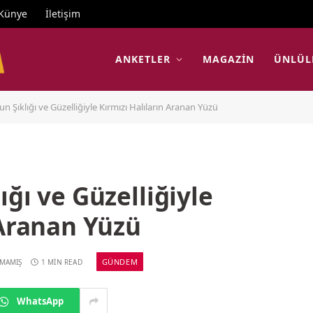
Künye
İletişim
ANKETLER
MAGAZIN
ÜNLÜL
n Şıklığı ve Güzelliğiyle Kırmızı Halıların Aranan Yüzü
ğı ve Güzelliğiyle
 Aranan Yüzü
GÜNDEM
LMAMIŞ
1 MIN READ
WhatsApp