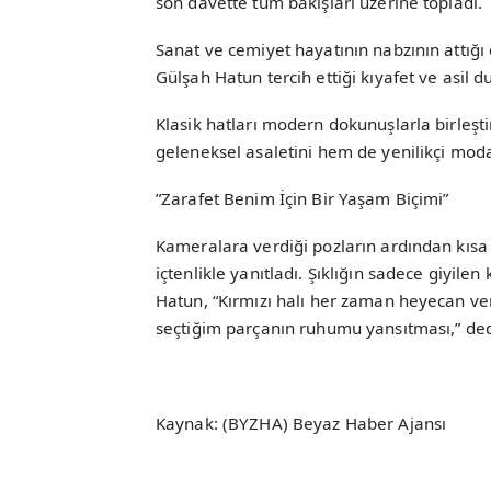
son davette tüm bakışları üzerine topladı.
Sanat ve cemiyet hayatının nabzının attığı 
Gülşah Hatun tercih ettiği kıyafet ve asil d
Klasik hatları modern dokunuşlarla birleşt
geleneksel asaletini hem de yenilikçi moda
​”Zarafet Benim İçin Bir Yaşam Biçimi”
​Kameralara verdiği pozların ardından kısa b
içtenlikle yanıtladı. Şıklığın sadece giyilen 
Hatun, “Kırmızı halı her zaman heyecan ver
seçtiğim parçanın ruhumu yansıtması,” ded
Kaynak: (BYZHA) Beyaz Haber Ajansı