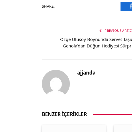
SHARE.
PREVIOUS ARTIC
Özge Ulusoy Boynunda Servet Taşıd
Genola’dan Düğün Hediyesi Sürpri
ajjanda
BENZER İÇERIKLER