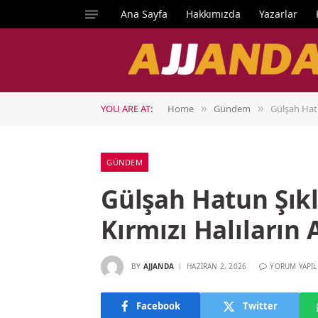
Ana Sayfa
Hakkımızda
Yazarlar
YOU ARE AT:
Home
Gündem
Gülşah Hatu
»
»
GÜNDEM
Gülşah Hatun Şıklı
Kırmızı Halıların
BY
AJJANDA
HAZIRAN 2, 2026
YORUM YAPI
Facebook
Twitter