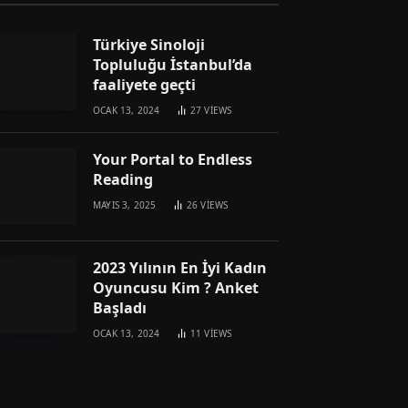
Türkiye Sinoloji
Topluluğu İstanbul’da
faaliyete geçti
OCAK 13, 2024
27
VIEWS
Your Portal to Endless
Reading
MAYIS 3, 2025
26
VIEWS
2023 Yılının En İyi Kadın
Oyuncusu Kim ? Anket
Başladı
OCAK 13, 2024
11
VIEWS