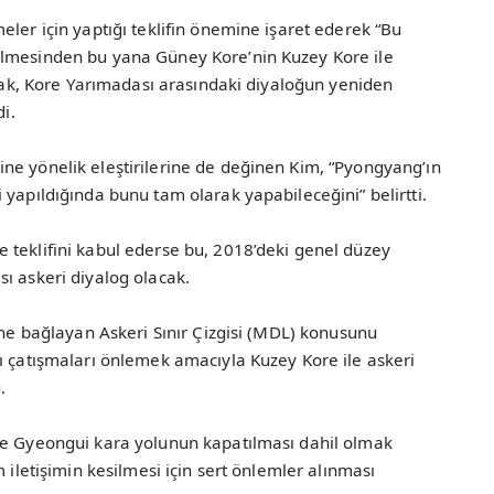
eler için yaptığı teklifin önemine işaret ederek “Bu
elmesinden bu yana Güney Kore’nin Kuzey Kore ile
larak, Kore Yarımadası arasındaki diyaloğun yeniden
di.
ne yönelik eleştirilerine de değinen Kim, “Pyongyang’ın
 yapıldığında bunu tam olarak yapabileceğini” belirtti.
 teklifini kabul ederse bu, 2018’deki genel düzey
ı askeri diyalog olacak.
rine bağlayan Askeri Sınır Çizgisi (MDL) konusunu
ı çatışmaları önlemek amacıyla Kuzey Kore ile askeri
.
te Gyeongui kara yolunun kapatılması dahil olmak
 iletişimin kesilmesi için sert önlemler alınması