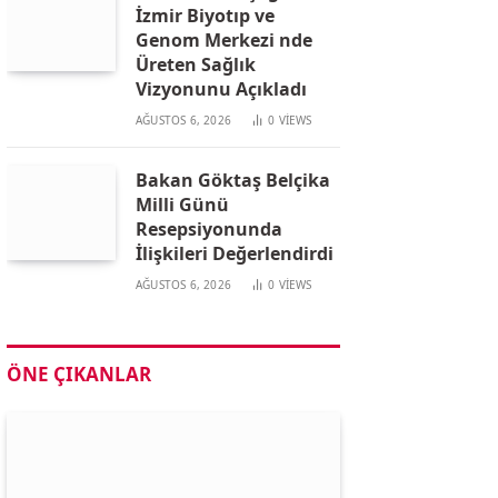
İzmir Biyotıp ve
Genom Merkezi nde
Üreten Sağlık
Vizyonunu Açıkladı
AĞUSTOS 6, 2026
0
VIEWS
Bakan Göktaş Belçika
Milli Günü
Resepsiyonunda
İlişkileri Değerlendirdi
AĞUSTOS 6, 2026
0
VIEWS
ÖNE ÇIKANLAR