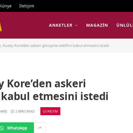
Künye
İletişim
ANKETLER
MAGAZIN
ÜNLÜL
 Kuzey Kore’den askeri görüşme teklifini kabul etmesini istedi
y Kore’den askeri
 kabul etmesini istedi
GÜNDEM
AMIŞ
2 MINS READ
WhatsApp