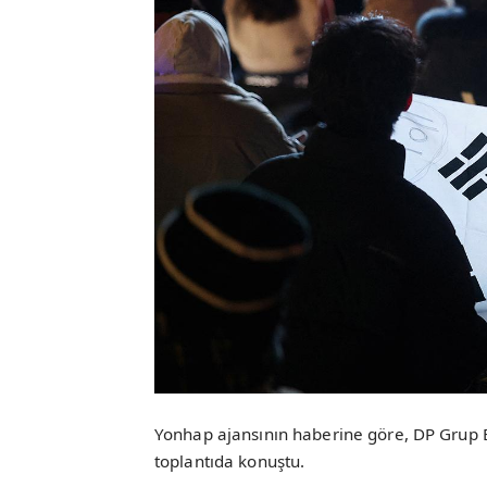
Yonhap ajansının haberine göre, DP Grup 
toplantıda konuştu.