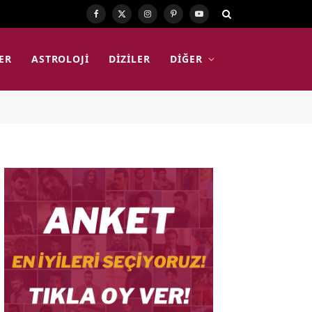
Facebook
X
Instagram
Pinterest
YouTube
(Twitter)
ER
ASTROLOJI
DIZILER
DIĞER