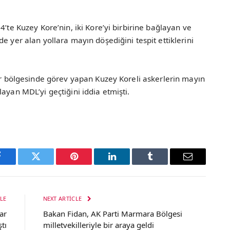
4’te Kuzey Kore’nin, iki Kore’yi birbirine bağlayan ve
e yer alan yollara mayın döşediğini tespit ettiklerini
nır bölgesinde görev yapan Kuzey Koreli askerlerin mayın
ayan MDL’yi geçtiğini iddia etmişti.
Facebook
Twitter
Pinterest
LinkedIn
Tumblr
Email
LE
NEXT ARTICLE
ar
Bakan Fidan, AK Parti Marmara Bölgesi
ştı
milletvekilleriyle bir araya geldi