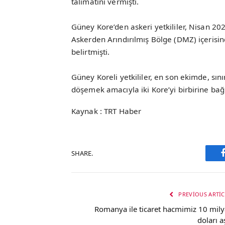
talimatını vermişti.
Güney Kore’den askeri yetkililer, Nisan 202
Askerden Arındırılmış Bölge (DMZ) içerisind
belirtmişti.
Güney Koreli yetkililer, en son ekimde, sı
döşemek amacıyla iki Kore’yi birbirine bağl
Kaynak : TRT Haber
SHARE.
PREVIOUS ARTIC
Romanya ile ticaret hacmimiz 10 mily
doları a