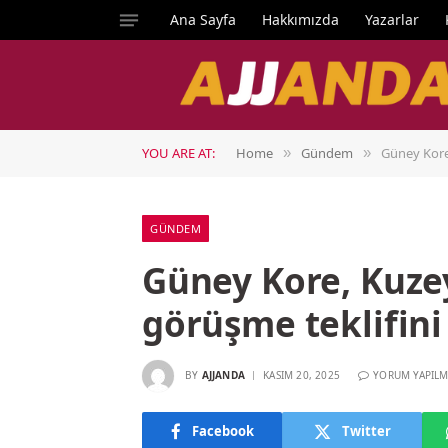
Ana Sayfa
Hakkımızda
Yazarlar
YOU ARE AT:
Home
Gündem
Güney Kore,
»
»
GÜNDEM
Güney Kore, Kuze
görüşme teklifini
BY
AJJANDA
KASIM 20, 2025
YORUM YAPILM
Facebook
Twitter