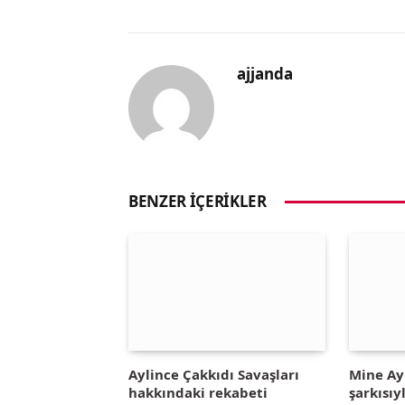
ajjanda
BENZER İÇERIKLER
Aylince Çakkıdı Savaşları
Mine A
hakkındaki rekabeti
şarkısıy