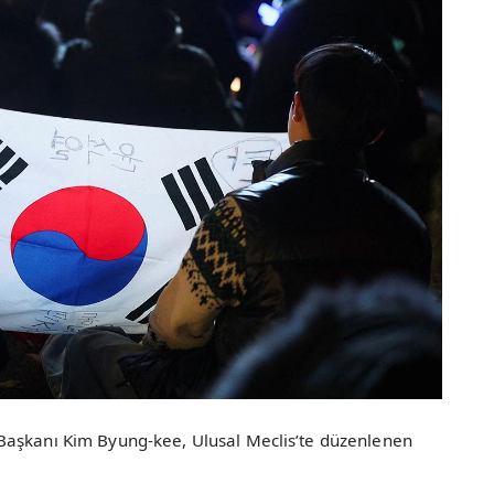
Başkanı Kim Byung-kee, Ulusal Meclis’te düzenlenen