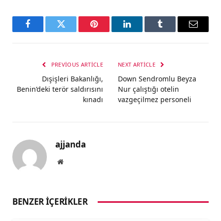
Facebook
Twitter
Pinterest
LinkedIn
Tumblr
Email
PREVIOUS ARTICLE
NEXT ARTICLE
Dışişleri Bakanlığı,
Down Sendromlu Beyza
Benin’deki terör saldırısını
Nur çalıştığı otelin
kınadı
vazgeçilmez personeli
ajjanda
Website
BENZER İÇERIKLER