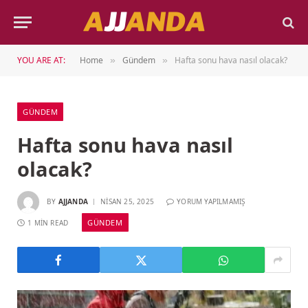
YOU ARE AT:
Home
Gündem
Hafta sonu hava nasıl olacak?
»
»
GÜNDEM
Hafta sonu hava nasıl
olacak?
BY
AJJANDA
NISAN 25, 2025
YORUM YAPILMAMIŞ
GÜNDEM
1 MIN READ