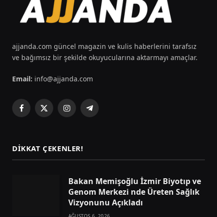
ajjanda.com güncel magazin ve kulis haberlerini tarafsız
ve bağımsız bir şekilde okuyucularına aktarmayı amaçlar.
Email:
info@ajjanda.com
Facebook
X
Instagram
Telegram
(Twitter)
DIKKAT ÇEKENLER!
Bakan Memişoğlu İzmir Biyotıp ve
Genom Merkezi nde Üreten Sağlık
Vizyonunu Açıkladı
AĞUSTOS 6, 2026