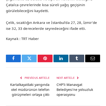
Çatalca çevrelerinde kısa süreli yağış geçişinin
görülebileceğini kaydetti.
Çelik, sıcaklığın Ankara ve İstanbul’da 27, 28, İzmir’de
ise 32, 33 derecelerde seyredeceğini ifade etti.
Kaynak : TRT Haber
Facebook
Twitter
Pinterest
LinkedIn
Tumblr
Email
PREVIOUS ARTICLE
NEXT ARTICLE
Kartalkaya’daki yangında
CHP'li Manavgat
otel müdürünün telefon
Belediyesi'ne yolsuzluk
görüşmeleri ortaya çıktı
operasyonu