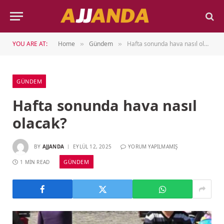
YOU ARE AT:
Home
Gündem
Hafta sonunda hava nasıl olacak?
»
»
GÜNDEM
Hafta sonunda hava nasıl
olacak?
BY
AJJANDA
EYLÜL 12, 2025
YORUM YAPILMAMIŞ
GÜNDEM
1 MIN READ