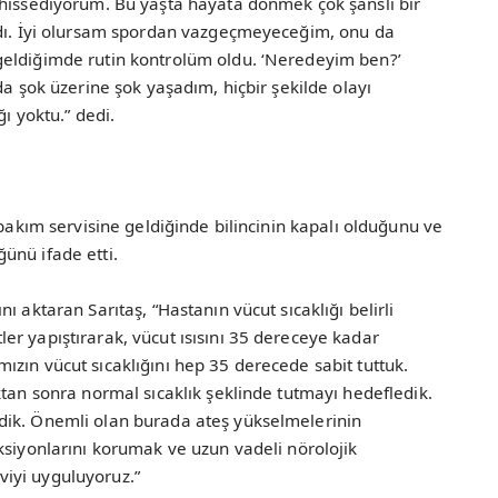
 hissediyorum. Bu yaşta hayata dönmek çok şanslı bir
adı. İyi olursam spordan vazgeçmeyeceğim, onu da
geldiğimde rutin kontrolüm oldu. ‘Neredeyim ben?’
da şok üzerine şok yaşadım, hiçbir şekilde olayı
ı yoktu.” dedi.
 bakım servisine geldiğinde bilincinin kapalı olduğunu ve
ünü ifade etti.
 aktaran Sarıtaş, “Hastanın vücut sıcaklığı belirli
r yapıştırarak, vücut ısısını 35 dereceye kadar
zın vücut sıcaklığını hep 35 derecede sabit tuttuk.
ktan sonra normal sıcaklık şeklinde tutmayı hedefledik.
dik. Önemli olan burada ateş yükselmelerinin
ksiyonlarını korumak ve uzun vadeli nörolojik
iyi uyguluyoruz.”