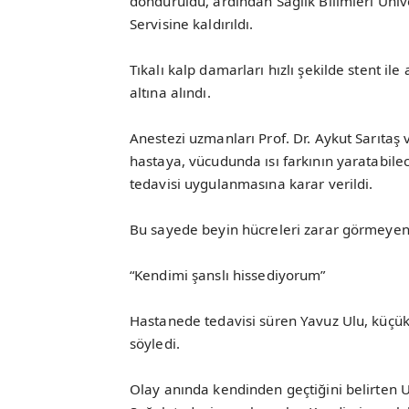
döndürüldü, ardından Sağlık Bilimleri Üniv
Servisine kaldırıldı.
Tıkalı kalp damarları hızlı şekilde stent il
altına alındı.
Anestezi uzmanları Prof. Dr. Aykut Sarıtaş v
hastaya, vücudunda ısı farkının yaratabile
tedavisi uygulanmasına karar verildi.
Bu sayede beyin hücreleri zarar görmeyen 
“Kendimi şanslı hissediyorum”
Hastanede tedavisi süren Yavuz Ulu, küçük
söyledi.
Olay anında kendinden geçtiğini belirten 