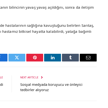
nın bilincinin yavaş yavaş açıldığını, sonra da iletişim
e hastalarının sağlığına kavuştuğunu belirten Sarıtaş,
hastamız bitkisel hayatta kalabilirdi, yatağa bağımlı
Facebook
Twitter
Pinterest
LinkedIn
Tumblr
Email
LE
NEXT ARTICLE
di
Sosyal medyada koruyucu ve önleyici
tedbirler alıyoruz