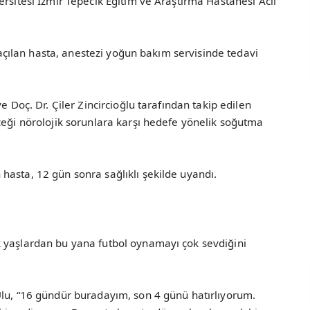
ersitesi İzmir Tepecik Eğitim ve Araştırma Hastanesi Acil
e açılan hasta, anestezi yoğun bakım servisinde tedavi
e Doç. Dr. Çiler Zincircioğlu tarafından takip edilen
ceği nörolojik sorunlara karşı hedefe yönelik soğutma
hasta, 12 gün sonra sağlıklı şekilde uyandı.
 yaşlardan bu yana futbol oynamayı çok sevdiğini
Ulu, “16 gündür buradayım, son 4 günü hatırlıyorum.