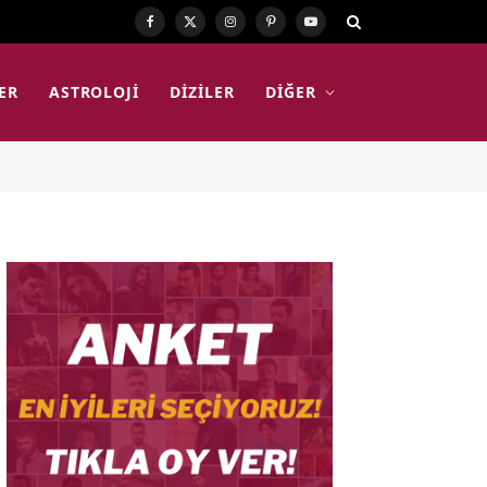
Facebook
X
Instagram
Pinterest
YouTube
(Twitter)
ER
ASTROLOJI
DIZILER
DIĞER