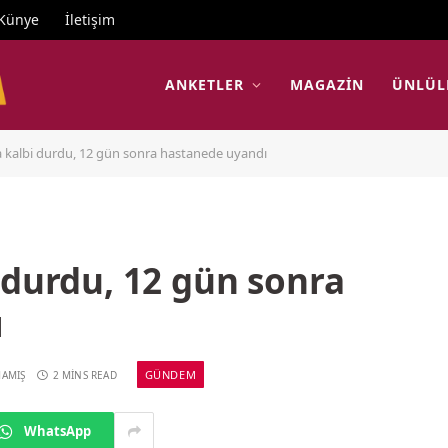
Künye
İletişim
ANKETLER
MAGAZIN
ÜNLÜL
a kalbi durdu, 12 gün sonra hastanede uyandı
 durdu, 12 gün sonra
ı
GÜNDEM
MAMIŞ
2 MINS READ
WhatsApp