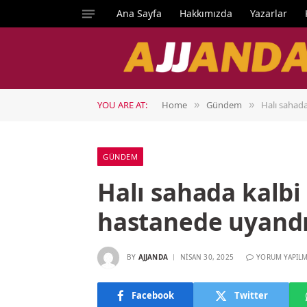
Ana Sayfa
Hakkımızda
Yazarlar
YOU ARE AT:
Home
Gündem
Halı sahad
»
»
GÜNDEM
Halı sahada kalbi
hastanede uyand
BY
AJJANDA
NISAN 30, 2025
YORUM YAPIL
Facebook
Twitter