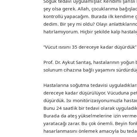
Soğuk tedavi uygulamışlar. Kendimi şanslı
şey olsa gerek. Allah, çocuklarıma bağışl
kontrollü yapacağım. Burada ilk kendime 
dedim. Bir şey mi oldu? Olayı anlattıkların
hatırlamıyorum. Hiçbir şekilde kalp hastalığ
“Vücut ısısını 35 dereceye kadar düşürdük”
Prof. Dr. Aykut Sarıtaş, hastalarının yoğun
solunum cihazına bağlı yaşamını sürdürdüğ
Hastalarına soğutma tedavisi uyguladıklarını
dereceye kadar düşürülüyor. Vücuduna petle
düşürdük. Isı monitörizasyonumuzla hastamı
Bunu 24 saatlik bir tedavi olarak uyguladı
Burada da ateş yükselmelerine izin verme
yaratacağı zarar. Bu çok önemli. Beyin fon
hasarlanmasını önlemek amacıyla bu tedav