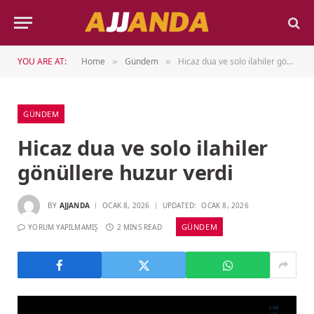
YOU ARE AT:
Home
Gündem
Hicaz dua ve solo ilahiler gönüllere huzur verdi
»
»
GÜNDEM
Hicaz dua ve solo ilahiler
gönüllere huzur verdi
BY
AJJANDA
OCAK 8, 2026
UPDATED:
OCAK 8, 2026
GÜNDEM
YORUM YAPILMAMIŞ
2 MINS READ