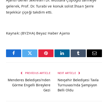
Ajansı Genel Sekreteri Dr. Mustafa Çöpoğlu sahneye
gelerek, Prof. Dr. Turabi ve konuk solist İhsan Şen’e
teşekkür çiçeği takdim etti.
Kaynak: (BYZHA) Beyaz Haber Ajansı
Facebook
Twitter
Pinterest
LinkedIn
Tumblr
Email
PREVIOUS ARTICLE
NEXT ARTICLE
Menderes Belediyesi’nden
Nevşehir Belediyesi Tavla
Görme Engelli Bireylere
Turnuvası’nda Şampiyon
Gezi
Belli Oldu