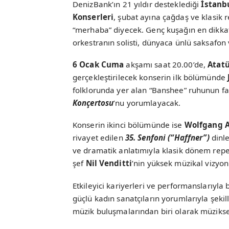
DenizBank’ın 21 yıldır desteklediği
İstanbu
Konserleri
, şubat ayına çağdaş ve klasik 
“merhaba” diyecek. Genç kuşağın en dikka
orkestranın solisti, dünyaca ünlü saksafon
6 Ocak Cuma
akşamı saat 20.00’de,
Atatü
gerçekleştirilecek konserin ilk bölümünde
folklorunda yer alan “Banshee” ruhunun fa
Konçertosu
’nu yorumlayacak.
Konserin ikinci bölümünde ise
Wolfgang 
rivayet edilen
35. Senfoni (“Haffner”)
dinle
ve dramatik anlatımıyla klasik dönem reper
şef
Nil Venditti
’nin yüksek müzikal vizyo
Etkileyici kariyerleri ve performanslarıyla 
güçlü kadın sanatçıların yorumlarıyla şekil
müzik buluşmalarından biri olarak müzikse