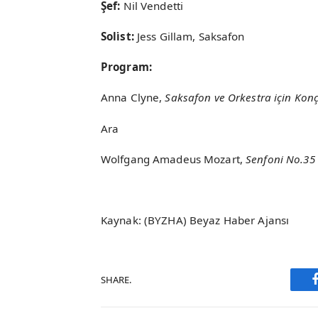
Şef:
Ni̇l Vendetti̇
Soli̇st:
Jess Gillam, Saksafon
Program:
Anna Clyne,
Saksafon ve Orkestra için Kon
Ara
Wolfgang Amadeus Mozart,
Senfoni No.35 
Kaynak: (BYZHA) Beyaz Haber Ajansı
SHARE.