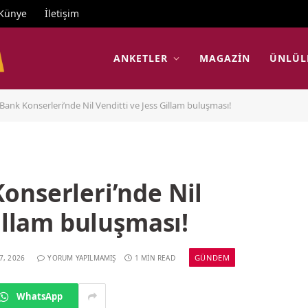
Künye
İletişim
ANKETLER
MAGAZIN
ÜNLÜL
ank Konserleri’nde Nil Venditti ve Jess Gillam buluşması!
onserleri’nde Nil
Gillam buluşması!
GÜNDEM
7, 2026
YORUM YAPILMAMIŞ
1 MIN READ
WhatsApp