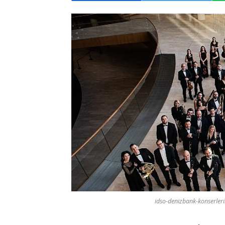
idso-denizbank-konserlerin