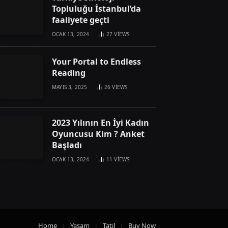
Topluluğu İstanbul’da
faaliyete geçti
OCAK 13, 2024
27
VIEWS
Your Portal to Endless
Reading
MAYIS 3, 2025
26
VIEWS
2023 Yılının En İyi Kadın
Oyuncusu Kim ? Anket
Başladı
OCAK 13, 2024
11
VIEWS
Home
Yaşam
Tatil
Buy Now