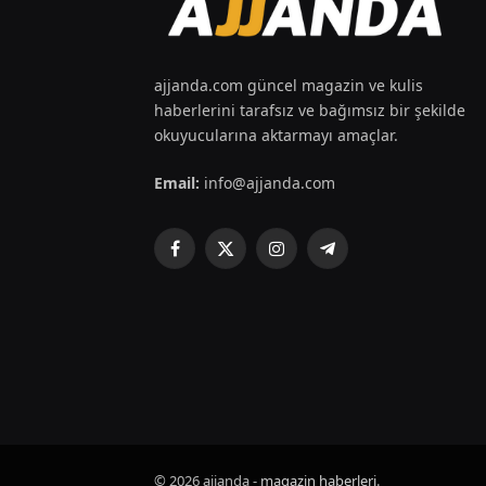
ajjanda.com güncel magazin ve kulis
haberlerini tarafsız ve bağımsız bir şekilde
okuyucularına aktarmayı amaçlar.
Email:
info@ajjanda.com
Facebook
X
Instagram
Telegram
(Twitter)
© 2026 ajjanda -
magazin haberleri
.