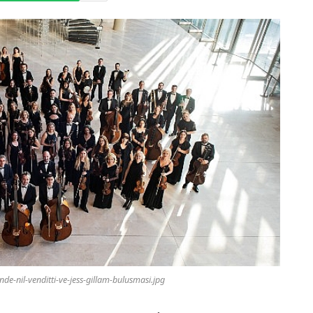
de-nil-venditti-ve-jess-gillam-bulusmasi.jpg