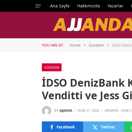
Ana Sayfa
Hakkımızda
Yazarlar
YOU ARE AT:
Home
Gündem
İDSO DenizB
»
»
GÜNDEM
İDSO DenizBank K
Venditti ve Jess 
BY
AJJANDA
OCAK 27, 2026
UPDATED:
OCAK 2
Facebook
Twitter