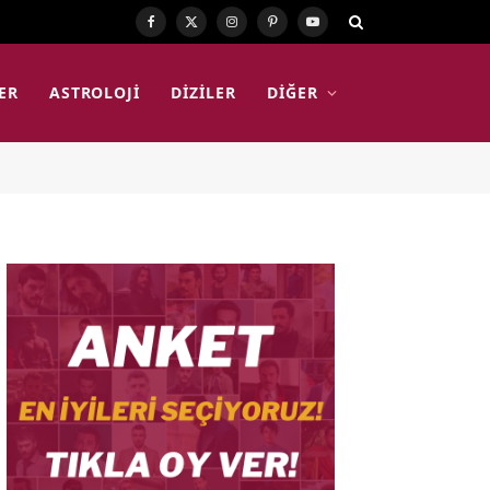
Facebook
X
Instagram
Pinterest
YouTube
(Twitter)
ER
ASTROLOJI
DIZILER
DIĞER