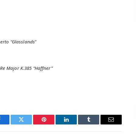
çerto “Glasslands
”
Re Major K.385 “Haffner”
Facebook
Twitter
Pinterest
LinkedIn
Tumblr
Email