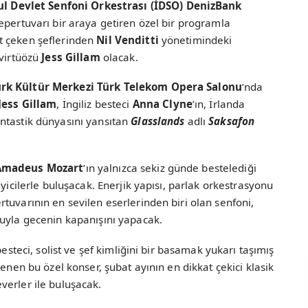
l Devlet Senfoni Orkestrası
(İDSO) DenizBank
repertuvarı bir araya getiren özel bir programla
t çeken şeflerinden
Nil Venditti
yönetimindeki
 virtüözü
Jess Gillam
olacak.
rk Kültür Merkezi Türk Telekom Opera Salonu
’nda
Jess Gillam
, İngiliz besteci
Anna Clyne
’ın, İrlanda
ntastik dünyasını yansıtan
Glasslands
adlı
Saksafon
Amadeus Mozart
’ın yalnızca sekiz günde bestelediği
yicilerle buluşacak. Enerjik yapısı, parlak orkestrasyonu
tuvarının en sevilen eserlerinden biri olan senfoni,
nuyla gecenin kapanışını yapacak.
besteci, solist ve şef kimliğini bir basamak yukarı taşımış
lenen bu özel konser, şubat ayının en dikkat çekici klasik
verler ile buluşacak.