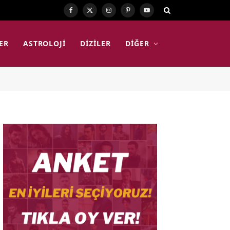
Facebook
X
Instagram
Pinterest
YouTube
(Twitter)
ER
ASTROLOJI
DIZILER
DIĞER