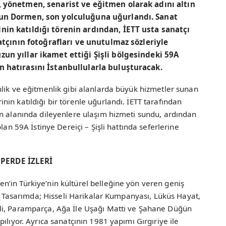
, yönetmen, senarist ve eğitmen olarak adını altın
dun Dormen, son yolculuğuna uğurlandı. Sanat
in katıldığı törenin ardından, İETT usta sanatçı
tçının fotoğrafları ve unutulmaz sözleriyle
un yıllar ikamet ettiği Şişli bölgesindeki 59A
n hatırasını İstanbullularla buluşturacak.
lik ve eğitmenlik gibi alanlarda büyük hizmetler sunan
in katıldığı bir törenle uğurlandı. İETT tarafından
en alanında dileyenlere ulaşım hizmeti sundu, ardından
lan 59A İstinye Dereiçi – Şişli hattında seferlerine
PERDE İZLERİ
’in Türkiye’nin kültürel belleğine yön veren geniş
r. Tasarımda; Hisseli Harikalar Kumpanyası, Lüküs Hayat,
li, Paramparça, Ağa İle Uşağı Matti ve Şahane Düğün
ılıyor. Ayrıca sanatçının 1981 yapımı Gırgıriye ile