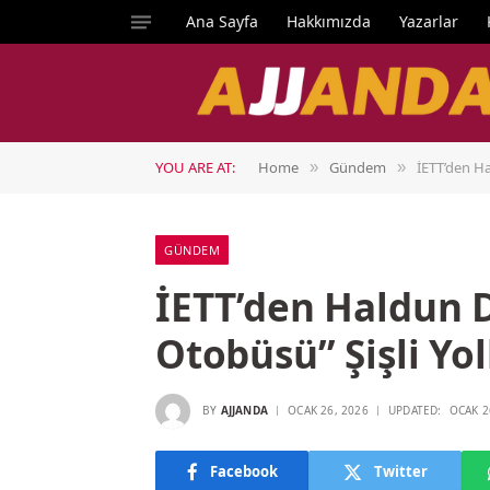
Ana Sayfa
Hakkımızda
Yazarlar
YOU ARE AT:
Home
Gündem
İETT’den Ha
»
»
GÜNDEM
İETT’den Haldun 
Otobüsü” Şişli Yo
BY
AJJANDA
OCAK 26, 2026
UPDATED:
OCAK 2
Facebook
Twitter