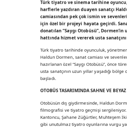
Türk tiyatro ve sinema tarihine oyuncu
harflerle yazdıran duayen sanatçı Hal
camiasından pek çok ismin ve sevenlerin
için özel bir projeyi hayata geçirdi.
Sana
donatılan “Saygı Otobüsü”, Dormen’in uz
hattında hizmet vererek usta sanatçını
Türk tiyatro tarihinde oyunculuk, yönetmen
Haldun Dormen, sanat camiası ve sevenlerin
hazırlanan özel “Saygı Otobüsü”, önce tör
usta sanatçının uzun yıllar yaşadığı bölge o
başladı.
OTOBÜS TASARIMINDA SAHNE VE BEYAZ 
Otobüsün dış giydirmesinde, Haldun Dormen
filmografisi ve tiyatro geçmişi sergileniyo
Kantoncu, Şahane Züğürtler, Muhteşem İki
gibi unutulmaz tiyatro oyunlarına vurgu yap