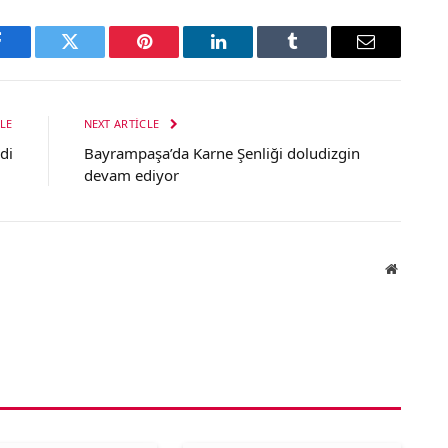
Facebook
Twitter
Pinterest
LinkedIn
Tumblr
Email
LE
NEXT ARTICLE
di
Bayrampaşa’da Karne Şenliği doludizgin
devam ediyor
Website