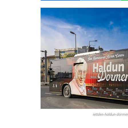
iettden-haldun-dormene