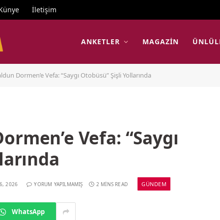
Künye
İletişim
ANKETLER
MAGAZIN
ÜNLÜL
ldun Dormen’e Vefa: “Saygı Otobüsü” Şişli Yollarında
Dormen’e Vefa: “Saygı
llarında
GÜNDEM
6, 2026
YORUM YAPILMAMIŞ
2 MINS READ
WhatsApp