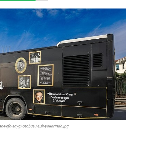
-vefa-saygi-otobusu-sisli-yollarinda.jpg