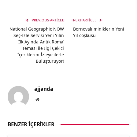
PREVIOUS ARTICLE
NEXT ARTICLE
National Geographic NOW
Bornovalı miniklerin Yeni
Seç-İzle Servisi Yeni Yılın
Yıl coşkusu
İlk Ayında ‘Antik Roma’
Teması ile İlgi Çekici
İçeriklerini İzleyicilerle
Buluşturuyor!
ajjanda
Website
BENZER İÇERIKLER