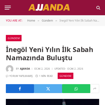
YOU ARE AT:
Home
Gündem
İnegöl Yeni Yılın İlk Sabah Namazında Buluştu
»
»
GÜNDEM
İnegöl Yeni Yılın İlk Sabah
Namazında Buluştu
BY
AJJANDA
OCAK 2, 2026
UPDATED:
OCAK 2, 2026
GÜNDEM
YORUM YAPILMAMIŞ
1 MIN READ