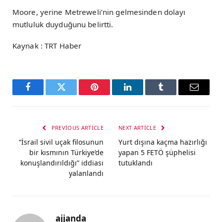
Moore, yerine Metreweli’nin gelmesinden dolayı
mutluluk duyduğunu belirtti.
Kaynak : TRT Haber
Facebook
Twitter
Pinterest
LinkedIn
Tumblr
Email
PREVIOUS ARTICLE
NEXT ARTICLE
“İsrail sivil uçak filosunun
Yurt dışına kaçma hazırlığı
bir kısmının Türkiye’de
yapan 5 FETÖ şüphelisi
konuşlandırıldığı” iddiası
tutuklandı
yalanlandı
ajjanda