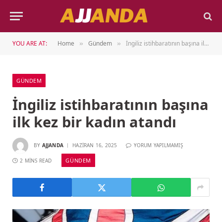
YOU ARE AT:
Home
Gündem
İngiliz istihbaratının başına ilk kez bir kadın atandı
»
»
GÜNDEM
İngiliz istihbaratının başına
ilk kez bir kadın atandı
BY
AJJANDA
HAZIRAN 16, 2025
YORUM YAPILMAMIŞ
GÜNDEM
2 MINS READ