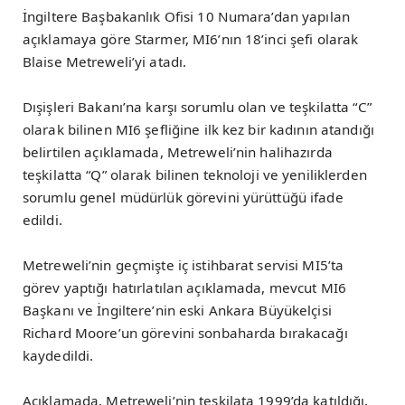
İngiltere Başbakanlık Ofisi 10 Numara’dan yapılan
açıklamaya göre Starmer, MI6’nın 18’inci şefi olarak
Blaise Metreweli’yi atadı.
Dışişleri Bakanı’na karşı sorumlu olan ve teşkilatta “C”
olarak bilinen MI6 şefliğine ilk kez bir kadının atandığı
belirtilen açıklamada, Metreweli’nin halihazırda
teşkilatta “Q” olarak bilinen teknoloji ve yeniliklerden
sorumlu genel müdürlük görevini yürüttüğü ifade
edildi.
Metreweli’nin geçmişte iç istihbarat servisi MI5’ta
görev yaptığı hatırlatılan açıklamada, mevcut MI6
Başkanı ve İngiltere’nin eski Ankara Büyükelçisi
Richard Moore’un görevini sonbaharda bırakacağı
kaydedildi.
Açıklamada, Metreweli’nin teşkilata 1999’da katıldığı,