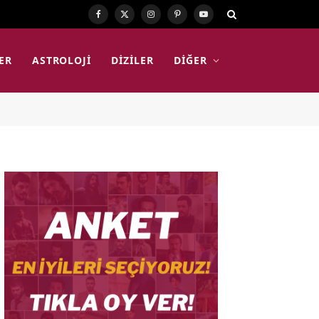
Facebook
X
Instagram
Pinterest
YouTube
(Twitter)
ER
ASTROLOJI
DIZILER
DIĞER