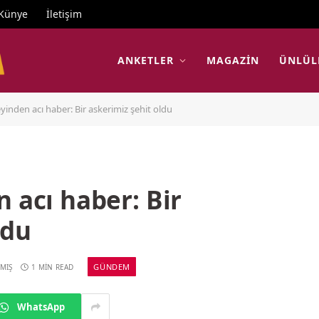
Künye
İletişim
ANKETLER
MAGAZIN
ÜNLÜL
eyinden acı haber: Bir askerimiz şehit oldu
n acı haber: Bir
ldu
GÜNDEM
MIŞ
1 MIN READ
WhatsApp