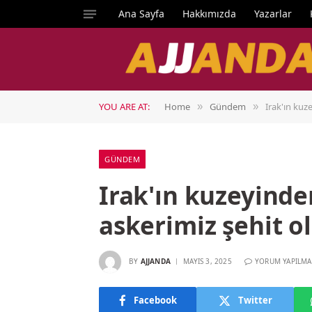
Ana Sayfa
Hakkımızda
Yazarlar
YOU ARE AT:
Home
Gündem
Irak'ın kuz
»
»
GÜNDEM
Irak'ın kuzeyinde
askerimiz şehit o
BY
AJJANDA
MAYIS 3, 2025
YORUM YAPILMA
Facebook
Twitter