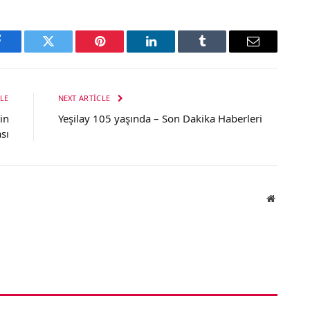
Facebook
Twitter
Pinterest
LinkedIn
Tumblr
Email
LE
NEXT ARTICLE
in
Yeşilay 105 yaşında – Son Dakika Haberleri
sı
Website