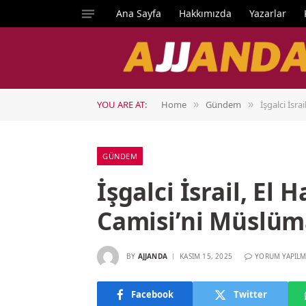
Ana Sayfa
Hakkımızda
Yazarlar
YOU ARE AT:
Home
Gündem
İşgalci İsra
»
»
GÜNDEM
İşgalci İsrail, El 
Camisi’ni Müslüm
BY
AJJANDA
KASIM 15, 2025
YORUM YAPILM
Facebook
Twitter