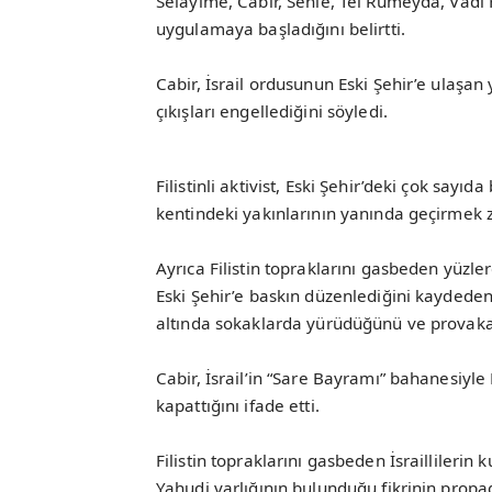
Selayime, Cabir, Sehle, Tel Rumeyda, Vadi
uygulamaya başladığını belirtti.
Cabir, İsrail ordusunun Eski Şehir’e ulaşan y
çıkışları engellediğini söyledi.
Filistinli aktivist, Eski Şehir’deki çok sayı
kentindeki yakınlarının yanında geçirmek z
Ayrıca Filistin topraklarını gasbeden yüzl
Eski Şehir’e baskın düzenlediğini kaydeden
altında sokaklarda yürüdüğünü ve provaka
Cabir, İsrail’in “Sare Bayramı” bahanesiyl
kapattığını ifade etti.
Filistin topraklarını gasbeden İsraillilerin 
Yahudi varlığının bulunduğu fikrinin pro