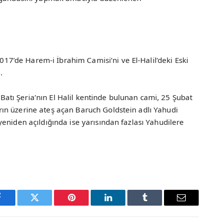
’de Harem-i İbrahim Camisi’ni ve El-Halil’deki Eski
.
u Batı Şeria’nın El Halil kentinde bulunan cami, 25 Şubat
ın üzerine ateş açan Baruch Goldstein adlı Yahudi
eniden açıldığında ise yarısından fazlası Yahudilere
Facebook
Twitter
Pinterest
LinkedIn
Tumblr
Email