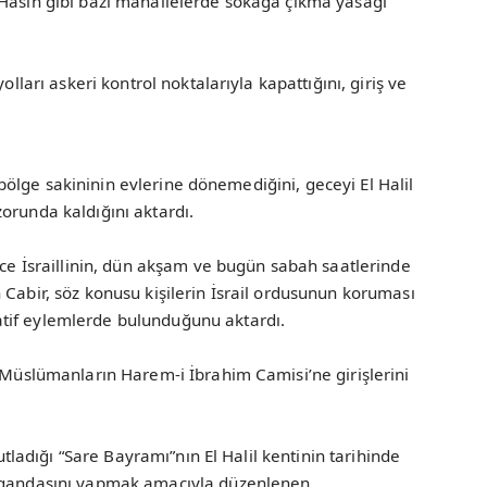
 Hasın gibi bazı mahallelerde sokağa çıkma yasağı
olları askeri kontrol noktalarıyla kapattığını, giriş ve
da bölge sakininin evlerine dönemediğini, geceyi El Halil
orunda kaldığını aktardı.
erce İsraillinin, dün akşam ve bugün sabah saatlerinde
 Cabir, söz konusu kişilerin İsrail ordusunun koruması
tif eylemlerde bulunduğunu aktardı.
e Müslümanların Harem-i İbrahim Camisi’ne girişlerini
kutladığı “Sare Bayramı”nın El Halil kentinin tarihinde
pagandasını yapmak amacıyla düzenlenen