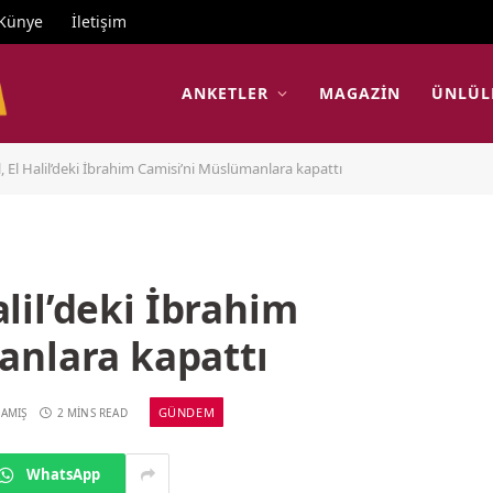
Künye
İletişim
ANKETLER
MAGAZIN
ÜNLÜL
il, El Halil’deki İbrahim Camisi’ni Müslümanlara kapattı
Halil’deki İbrahim
anlara kapattı
GÜNDEM
AMIŞ
2 MINS READ
WhatsApp