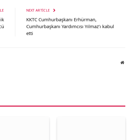
LE
NEXT ARTICLE
ik
KKTC Cumhurbaşkanı Erhürman,
cü
Cumhurbaşkanı Yardımcısı Yılmaz’ı kabul
etti
Website