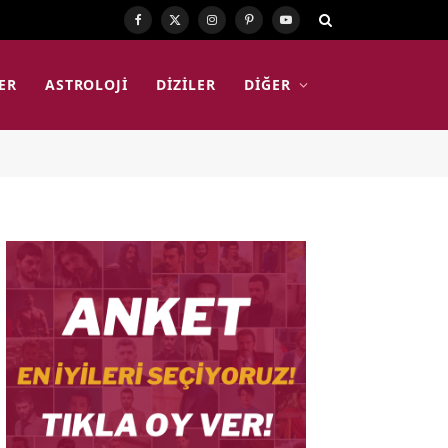
Facebook
X
Instagram
Pinterest
YouTube
(Twitter)
ER
ASTROLOJI
DIZILER
DIĞER