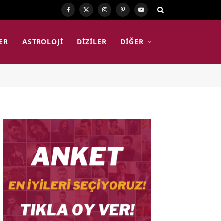
Facebook
X
Instagram
Pinterest
YouTube
(Twitter)
ER
ASTROLOJI
DIZILER
DIĞER