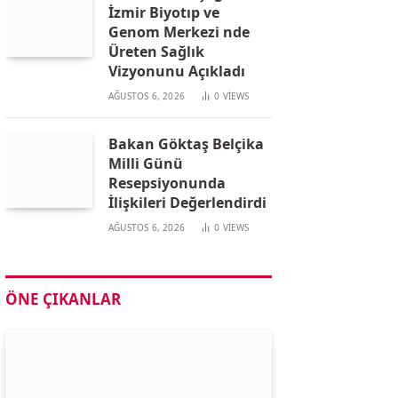
İzmir Biyotıp ve
Genom Merkezi nde
Üreten Sağlık
Vizyonunu Açıkladı
AĞUSTOS 6, 2026
0
VIEWS
Bakan Göktaş Belçika
Milli Günü
Resepsiyonunda
İlişkileri Değerlendirdi
AĞUSTOS 6, 2026
0
VIEWS
ÖNE ÇIKANLAR