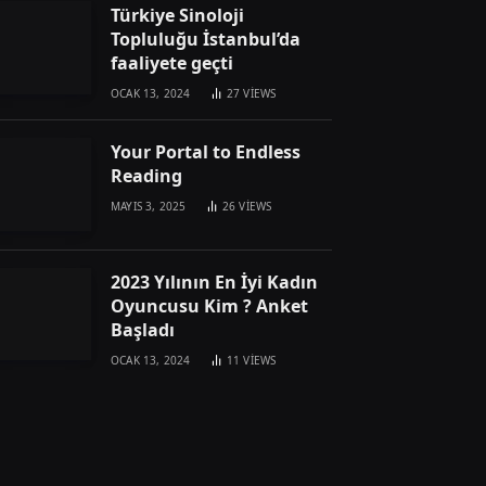
Türkiye Sinoloji
Topluluğu İstanbul’da
faaliyete geçti
OCAK 13, 2024
27
VIEWS
Your Portal to Endless
Reading
MAYIS 3, 2025
26
VIEWS
2023 Yılının En İyi Kadın
Oyuncusu Kim ? Anket
Başladı
OCAK 13, 2024
11
VIEWS