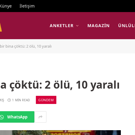
Künye
İletişim
ANKETLER
MAGAZIN
ÜNLÜL
ir bina çöktü: 2 ölü, 10 yaralı
a çöktü: 2 ölü, 10 yaralı
GÜNDEM
MIŞ
1 MIN READ
WhatsApp