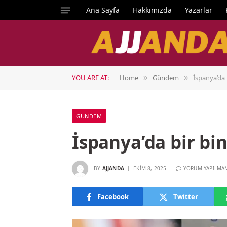
Ana Sayfa
Hakkımızda
Yazarlar
YOU ARE AT:
Home
Gündem
İspanya’da b
»
»
GÜNDEM
İspanya’da bir bin
BY
AJJANDA
EKIM 8, 2025
YORUM YAPILMA
Facebook
Twitter