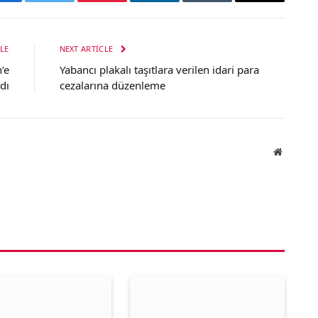
Facebook
Twitter
Pinterest
LinkedIn
Tumblr
Email
LE
NEXT ARTICLE
’e
Yabancı plakalı taşıtlara verilen idari para
dı
cezalarına düzenleme
Website