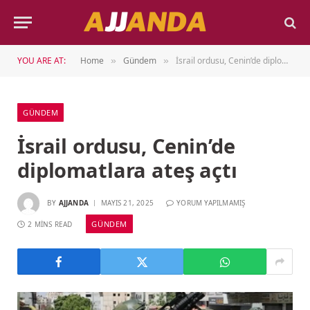
YOU ARE AT:
Home
Gündem
İsrail ordusu, Cenin’de diplomatlara ateş açtı
»
»
GÜNDEM
İsrail ordusu, Cenin’de
diplomatlara ateş açtı
BY
AJJANDA
MAYIS 21, 2025
YORUM YAPILMAMIŞ
GÜNDEM
2 MINS READ