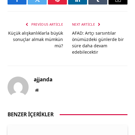
Facebook
Twitter
Pinterest
LinkedIn
Tumblr
Email
PREVIOUS ARTICLE
NEXT ARTICLE
Küçük alışkanlıklarla büyük
AFAD: Artçı sarsıntılar
sonuçlar almak mümkün
önümüzdeki günlerde bir
mü?
süre daha devam
edebilecektir
ajjanda
Website
BENZER İÇERIKLER