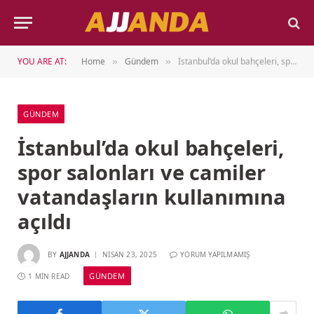
YOU ARE AT:
Home
Gündem
İstanbul’da okul bahçeleri, spor salonları ve camiler vatandaşların kullanımına açıldı
»
»
GÜNDEM
İstanbul’da okul bahçeleri,
spor salonları ve camiler
vatandaşların kullanımına
açıldı
BY
AJJANDA
NISAN 23, 2025
YORUM YAPILMAMIŞ
GÜNDEM
1 MIN READ