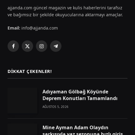
ajjanda.com güncel magazin ve kulis haberlerini tarafsız
ve bağımsız bir şekilde okuyucularına aktarmayı amaçlar.
Email:
info@ajjanda.com
Facebook
X
Instagram
Telegram
(Twitter)
DIKKAT ÇEKENLER!
Adıyaman Gölbağ Köyünde
Deprem Konutları Tamamlandı
AĞUSTOS 5, 2026
Mine Ayman Adam Olaydın
şarkısıyla yaz sezonuna hızlı giriş