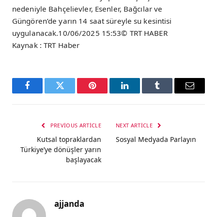
nedeniyle Bahçelievler, Esenler, Bağcılar ve
Güngören’de yarın 14 saat süreyle su kesintisi
uygulanacak.10/06/2025 15:53© TRT HABER
Kaynak : TRT Haber
Facebook
Twitter
Pinterest
LinkedIn
Tumblr
Email
PREVIOUS ARTICLE
NEXT ARTICLE
Kutsal topraklardan
Sosyal Medyada Parlayın
Türkiye’ye dönüşler yarın
başlayacak
ajjanda