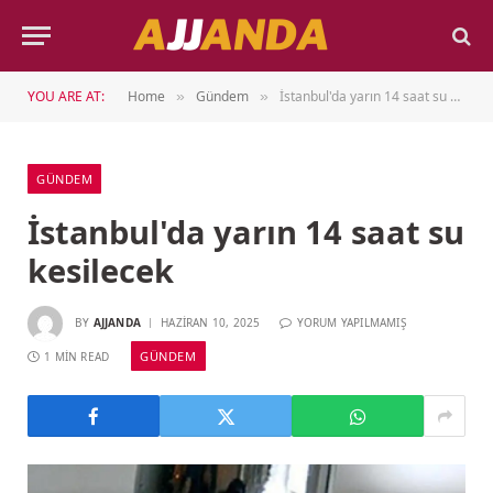
YOU ARE AT:
Home
Gündem
İstanbul'da yarın 14 saat su kesilecek
»
»
GÜNDEM
İstanbul'da yarın 14 saat su
kesilecek
BY
AJJANDA
HAZIRAN 10, 2025
YORUM YAPILMAMIŞ
GÜNDEM
1 MIN READ