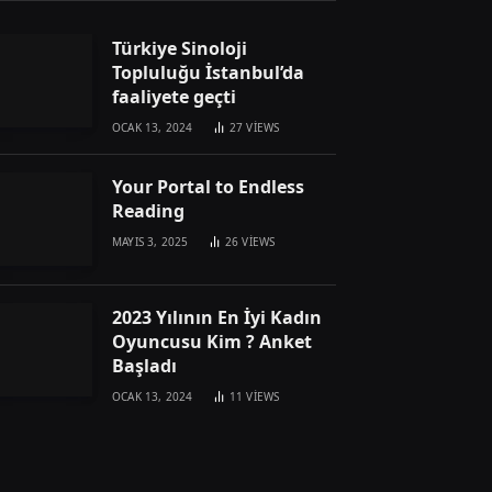
Türkiye Sinoloji
Topluluğu İstanbul’da
faaliyete geçti
OCAK 13, 2024
27
VIEWS
Your Portal to Endless
Reading
MAYIS 3, 2025
26
VIEWS
2023 Yılının En İyi Kadın
Oyuncusu Kim ? Anket
Başladı
OCAK 13, 2024
11
VIEWS