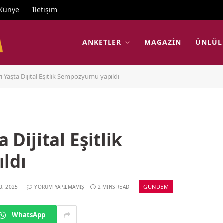
Künye
İletişim
ANKETLER
MAGAZIN
ÜNLÜL
ri Yaşta Dijital Eşitlik Sempozyumu yapıldı
a Dijital Eşitlik
ldı
GÜNDEM
0, 2025
YORUM YAPILMAMIŞ
2 MINS READ
WhatsApp