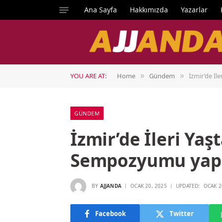
Ana Sayfa
Hakkımızda
Yazarlar
YOU ARE AT:
Home
Gündem
İzmir’de İle
»
»
GÜNDEM
İzmir’de İleri Yaşt
Sempozyumu yapı
BY
AJJANDA
OCAK 20, 2025
UPDATED:
OCAK 2
Facebook
Twitter