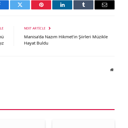
Facebook
Twitter
Pinterest
LinkedIn
Tumblr
Email
LE
NEXT ARTICLE
nü
Manisa’da Nazım Hikmet’in Şiirleri Müzikle
ız
Hayat Buldu
Website