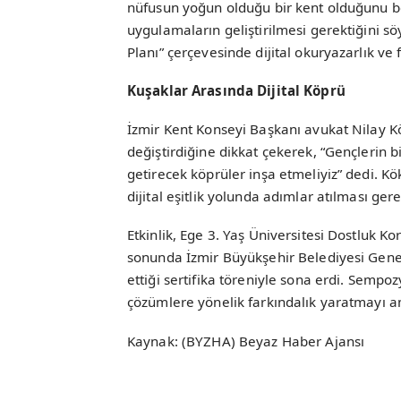
nüfusun yoğun olduğu bir kent olduğunu beli
uygulamaların geliştirilmesi gerektiğini sö
Planı” çerçevesinde dijital okuryazarlık ve f
Kuşaklar Arasında Dijital Köprü
İzmir Kent Konseyi Başkanı avukat Nilay Kök
değiştirdiğine dikkat çekerek, “Gençlerin bil
getirecek köprüler inşa etmeliyiz” dedi. Kökk
dijital eşitlik yolunda adımlar atılması gere
Etkinlik, Ege 3. Yaş Üniversitesi Dostluk K
sonunda İzmir Büyükşehir Belediyesi Genel
ettiği sertifika töreniyle sona erdi. Sempoz
çözümlere yönelik farkındalık yaratmayı a
Kaynak: (BYZHA) Beyaz Haber Ajansı