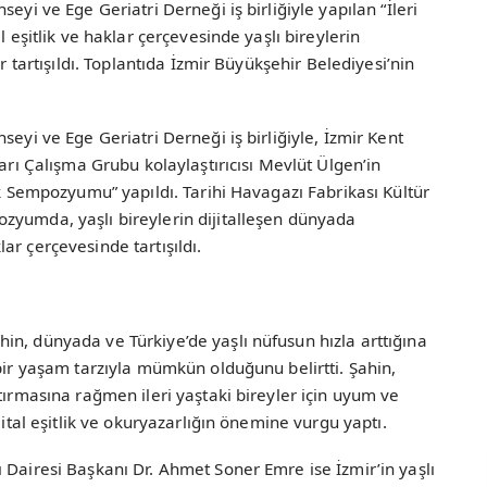
eyi ve Ege Geriatri Derneği iş birliğiyle yapılan “İleri
l eşitlik ve haklar çerçevesinde yaşlı bireylerin
ar tartışıldı. Toplantıda İzmir Büyükşehir Belediyesi’nin
seyi ve Ege Geriatri Derneği iş birliğiyle, İzmir Kent
ları Çalışma Grubu kolaylaştırıcısı Mevlüt Ülgen’in
ik Sempozyumu” yapıldı. Tarihi Havagazı Fabrikası Kültür
zyumda, yaşlı bireylerin dijitalleşen dünyada
aklar çerçevesinde tartışıldı.
n, dünyada ve Türkiye’de yaşlı nüfusun hızla arttığına
 bir yaşam tarzıyla mümkün olduğunu belirtti. Şahin,
tırmasına rağmen ileri yaştaki bireyler için uyum ve
jital eşitlik ve okuryazarlığın önemine vurgu yaptı.
 Dairesi Başkanı Dr. Ahmet Soner Emre ise İzmir’in yaşlı