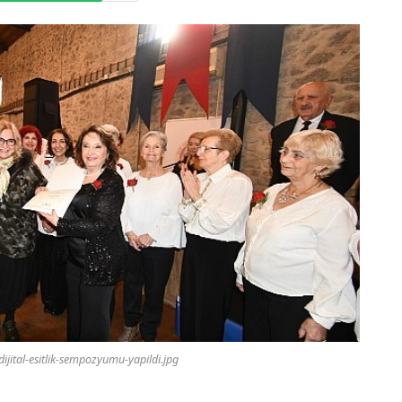
-dijital-esitlik-sempozyumu-yapildi.jpg