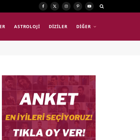
Facebook
X
Instagram
Pinterest
YouTube
(Twitter)
ER
ASTROLOJI
DIZILER
DIĞER