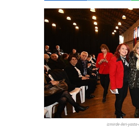
izmirde-ileri-yasta