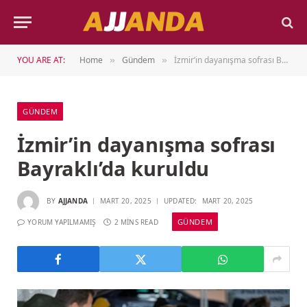
YOU ARE AT:
Home
Gündem
İzmir’in dayanışma sofrası Bayraklı’da kuruldu
»
»
GÜNDEM
İzmir’in dayanışma sofrası
Bayraklı’da kuruldu
BY
AJJANDA
MART 20, 2025
UPDATED:
MART 20, 2025
GÜNDEM
YORUM YAPILMAMIŞ
2 MINS READ