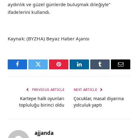
aydınlık ve güzel günlerde buluşmak dileğiyle”
ifadelerini kullandı.
Kaynak: (BYZHA) Beyaz Haber Ajansı
Facebook
Twitter
Pinterest
LinkedIn
Tumblr
Email
PREVIOUS ARTICLE
NEXT ARTICLE
Kartepe halk oyunları
Çocuklar, masal diyarına
topluluğu birinci oldu
yolculuk yaptı
ajjanda