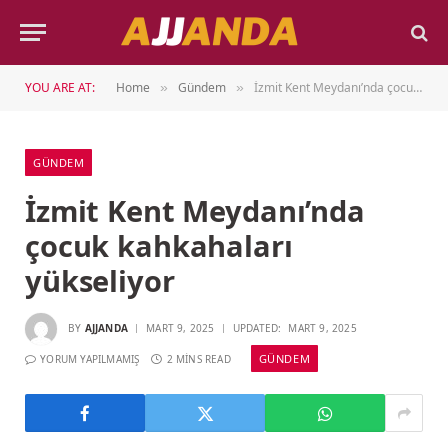
YOU ARE AT:
Home
Gündem
İzmit Kent Meydanı’nda çocuk kahkahaları yükseliyor
»
»
GÜNDEM
İzmit Kent Meydanı’nda
çocuk kahkahaları
yükseliyor
BY
AJJANDA
MART 9, 2025
UPDATED:
MART 9, 2025
GÜNDEM
YORUM YAPILMAMIŞ
2 MINS READ