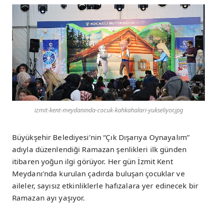
izmit-kent-meydaninda-cocuk-kahkahalari-yukseliyor.jpg
Büyükşehir Belediyesi’nin “Çık Dışarıya Oynayalım”
adıyla düzenlendiği Ramazan şenlikleri ilk günden
itibaren yoğun ilgi görüyor. Her gün İzmit Kent
Meydanı’nda kurulan çadırda buluşan çocuklar ve
aileler, sayısız etkinliklerle hafızalara yer edinecek bir
Ramazan ayı yaşıyor.