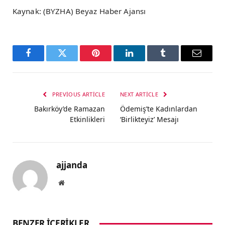
Kaynak: (BYZHA) Beyaz Haber Ajansı
Facebook
Twitter
Pinterest
LinkedIn
Tumblr
Email
PREVIOUS ARTICLE
NEXT ARTICLE
Bakırköy’de Ramazan
Ödemiş’te Kadınlardan
Etkinlikleri
‘Birlikteyiz’ Mesajı
ajjanda
Website
BENZER İÇERIKLER